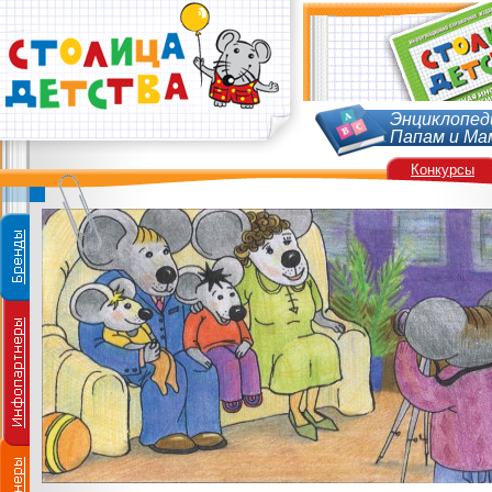
Энциклопед
Папам и Ма
Конкурсы