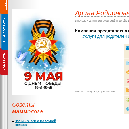
Арина Родионовн
в начало
/
услуги для родителей и детей
/
Компания представлена в
Услуги для родителей 
нажать на карту для увеличения
Советы
маммолога
Что мы знаем о молочной
железе?