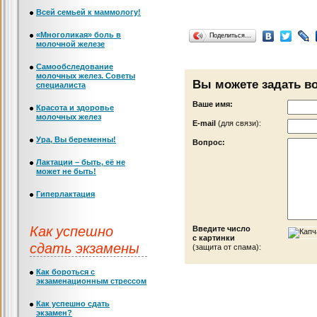
Всей семьей к маммологу!
«Многоликая» боль в
Поделиться…
молочной железе
Самообследование
молочных желез. Советы
Вы можете задать в
специалиста
Ваше имя:
Красота и здоровье
молочных желез
Е-mail
(для связи):
Ура, Вы беременны!
Вопрос:
Лактации – быть, её не
может не быть!
Гиперлактация
Как успешно
Введите число
с картинки
сдать экзамены
(защита от спама):
Как бороться с
экзаменационным стрессом
Как успешно сдать
экзамен?