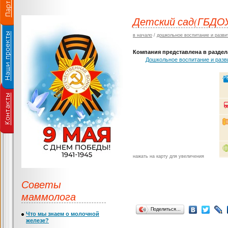
Детский сад(ГБДО
в начало
/
дошкольное воспитание и разви
Компания представлена в раздела
Дошкольное воспитание и разв
нажать на карту для увеличения
Советы
маммолога
Поделиться…
Что мы знаем о молочной
железе?