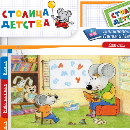
Энциклопед
Папам и Ма
Конкурсы