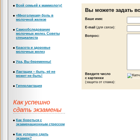
Всей семьей к маммологу!
Вы можете задать в
«Многоликая» боль в
Ваше имя:
молочной железе
Е-mail
(для связи):
Самообследование
молочных желез. Советы
Вопрос:
специалиста
Красота и здоровье
молочных желез
Ура, Вы беременны!
Лактации – быть, её не
Введите число
может не быть!
с картинки
(защита от спама):
Гиперлактация
Как успешно
сдать экзамены
Как бороться с
экзаменационным стрессом
Как успешно сдать
экзамен?