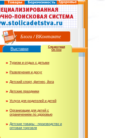
Блоги
/
ВКонтакте
Справочная
Выставки
On-line
Туризм и отдых с детьми
Развлечения и досуг
Детский спорт, фитнес, йога
Детские праздники
Услуги для родителей и детей
Организации для детей с
ограничением по здоровью
Детские товары - производство и
оптовая торговля
ю