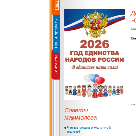
Д
«
в н
Ко
наж
Советы
маммолога
Что мы знаем о молочной
железе?