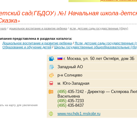
етский сад(ГБДОУ) №1 Начальная школа-детск
Сказка»
ачало
/
дошкольное воспитание и развитие ребенка
/
ясли, детские сады государственные (гбдоу)
мпания представлена в разделах каталога:
Дошкольное воспитание и развитие ребенка
/
Ясли, детские сады государственные (
Образование и обучение детей
/
Школы государственные общеобразовательные (гбо
г. Москва, ул. 50 лет Октября, дом 3Б
Западный АО
р-н Солнцево
м. Юго-Западная
(495)
435-7242 - Директор — Склярова Лю
Васильевна
(495)
435-7233
(495)
435-8437
ать на карту для увеличения
www.nschds1.mskobr.ru