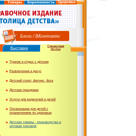
Блоги
/
ВКонтакте
Справочная
Выставки
On-line
Туризм и отдых с детьми
Развлечения и досуг
Детский спорт, фитнес, йога
Детские праздники
Услуги для родителей и детей
Организации для детей с
ограничением по здоровью
Детские товары - производство и
оптовая торговля
ю