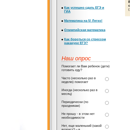
с
Как успешно сдать ЕГЭ и
(
ГИА
Математика на 5! Легко!
Олимпийская математика
Как бороться со стрессом
накануне ЕГЭ?
Наш опрос
Помогает ли Вам ребенок (дети)
готовить еду?
Часто (несколько раз в
неделю) помогает
Иногда (несколько раз в
месяц)
Периодически (по
праздникам)
Не прошу - в этом нет
необходимости
Нет, еще маленький (какой
возраст? – в