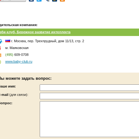
дительская компания:
эби-клуб, Бережное развитие интеллекта
г. Москва, пер. Трехпрудный, дом 11/13, стр. 2
м. Маяковская
(495)
609-0708
www.baby-club.ru
Вы можете задать вопрос:
Ваше имя:
-mail
(для связи):
Вопрос: