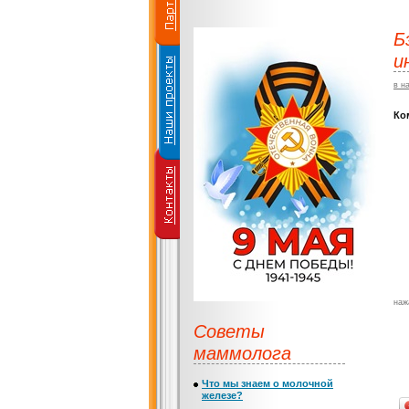
Б
и
в н
Ко
наж
Советы
маммолога
Что мы знаем о молочной
железе?