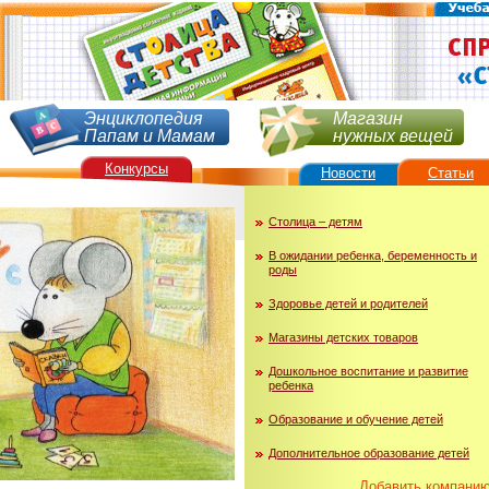
Энциклопедия
Магазин
Папам и Мамам
нужных вещей
Конкурсы
Новости
Статьи
Столица – детям
В ожидании ребенка, беременность и
роды
Здоровье детей и родителей
Магазины детских товаров
Дошкольное воспитание и развитие
ребенка
Образование и обучение детей
Дополнительное образование детей
Добавить компани