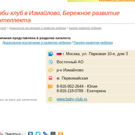
эби-клуб в Измайлово, Бережное развитие
нтеллекта
ачало
/
дошкольное воспитание и развитие ребенка
/
раннее развитие ребенка
мпания представлена в разделах каталога:
Дошкольное воспитание и развитие ребенка
/
Раннее развитие ребенка
г. Москва, ул. Парковая 10-я, дом 3
Восточный АО
р-н Измайлово
м. Первомайская
8-916-952-2644 - Юлия
8-916-118-0789 - Екатерина
www.baby-club.ru
ать на карту для увеличения
Поделиться…