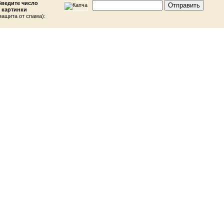
Введите число
 картинки
защита от спама):