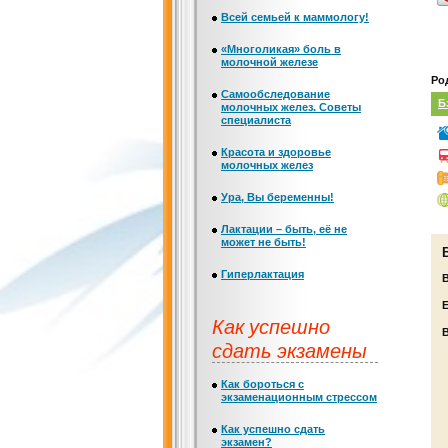
Всей семьей к маммологу!
«Многоликая» боль в
молочной железе
Ро
Самообследование
Б
молочных желез. Советы
специалиста
Красота и здоровье
молочных желез
Ура, Вы беременны!
Лактации – быть, её не
может не быть!
Гиперлактация
Е
Как успешно
сдать экзамены
Как бороться с
экзаменационным стрессом
Как успешно сдать
экзамен?