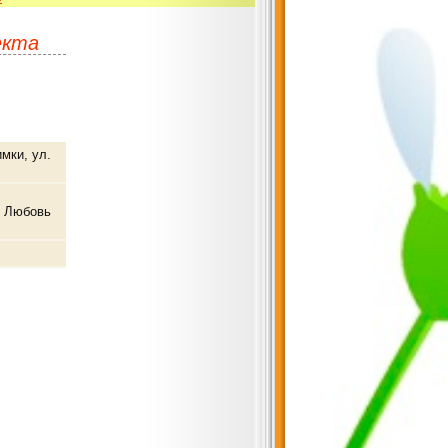
екта
имки, ул.
р Любовь