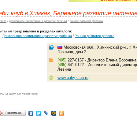
эби-клуб в Химках, Бережное развитие интелл
ачало
/
дошкольное воспитание и развитие ребенка
/
раннее развитие ребенка
мпания представлена в разделах каталога:
Дошкольное воспитание и развитие ребенка
/
Раннее развитие ребенка
Московская обл., Химкинский р-н., г. Х
Горшина, дом 2
(495)
227-0157 - Директор Елена Боронина
(495)
641-0122 - Исполнительный директо
Левина
www.baby-club.ru
ать на карту для увеличения
Поделиться…