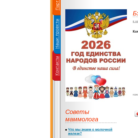
Б
в н
Ко
наж
Советы
маммолога
Что мы знаем о молочной
железе?