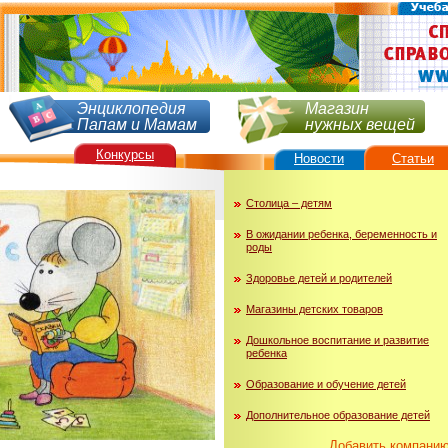
Энциклопедия
Магазин
Папам и Мамам
нужных вещей
Конкурсы
Новости
Статьи
Столица – детям
В ожидании ребенка, беременность и
роды
Здоровье детей и родителей
Магазины детских товаров
Дошкольное воспитание и развитие
ребенка
Образование и обучение детей
Дополнительное образование детей
Добавить компани