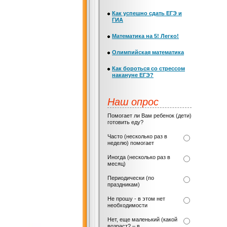
Как успешно сдать ЕГЭ и
ГИА
Математика на 5! Легко!
Олимпийская математика
Как бороться со стрессом
накануне ЕГЭ?
Наш опрос
Помогает ли Вам ребенок (дети)
готовить еду?
Часто (несколько раз в
неделю) помогает
Иногда (несколько раз в
месяц)
Периодически (по
праздникам)
Не прошу - в этом нет
необходимости
Нет, еще маленький (какой
возраст? – в