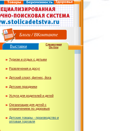
Блоги
/
ВКонтакте
Справочная
Выставки
On-line
Туризм и отдых с детьми
Развлечения и досуг
Детский спорт, фитнес, йога
Детские праздники
Услуги для родителей и детей
Организации для детей с
ограничением по здоровью
Детские товары - производство и
оптовая торговля
ю