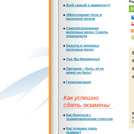
Ро
Всей семьей к маммологу!
Б
«Многоликая» боль в
молочной железе
Самообследование
молочных желез. Советы
специалиста
Красота и здоровье
молочных желез
Ура, Вы беременны!
Лактации – быть, её не
Е
может не быть!
Гиперлактация
Как успешно
сдать экзамены
Как бороться с
с
экзаменационным стрессом
(
Как успешно сдать
экзамен?