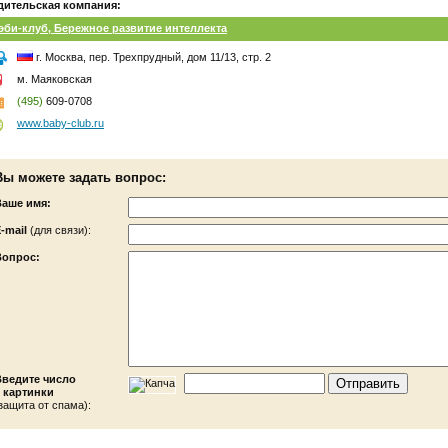
дительская компания:
эби-клуб, Бережное развитие интеллекта
г. Москва, пер. Трехпрудный, дом 11/13, стр. 2
м. Маяковская
(495)
609-0708
www.baby-club.ru
Вы можете задать вопрос:
Ваше имя:
-mail
(для связи):
Вопрос:
Введите число
 картинки
защита от спама):