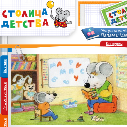
Энциклопед
Папам и Ма
Конкурсы