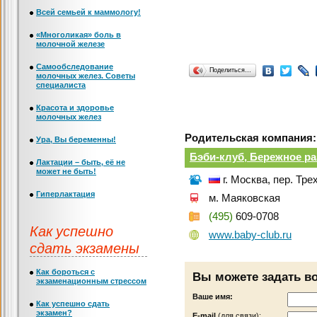
Всей семьей к маммологу!
«Многоликая» боль в
молочной железе
Самообследование
Поделиться…
молочных желез. Советы
специалиста
Красота и здоровье
молочных желез
Родительская компания:
Ура, Вы беременны!
Бэби-клуб, Бережное ра
Лактации – быть, её не
может не быть!
г. Москва, пер. Тре
Гиперлактация
м. Маяковская
(495)
609-0708
Как успешно
www.baby-club.ru
сдать экзамены
Как бороться с
Вы можете задать в
экзаменационным стрессом
Ваше имя:
Как успешно сдать
экзамен?
Е-mail
(для связи):