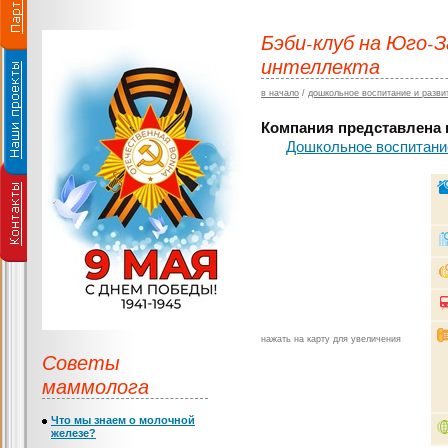
Бэби-клуб на Юго-
интеллекта
в начало
/
дошкольное воспитание и разви
Компания представлена в
Дошкольное воспитание
нажать на карту для увеличения
Советы
маммолога
Что мы знаем о молочной
железе?