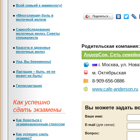
Всей семьей к маммологу!
«Многоликая» боль в
Поделиться…
молочной железе
Самообследование
молочных желез. Советы
специалиста
Родительская компания:
Красота и здоровье
молочных желез
АндерСон, Сеть семейн
Ура, Вы беременны!
г. Москва, ул. Нова
Лактации – быть, её не
м. Октябрьская
может не быть!
8-909-656-0886
Гиперлактация
www.cafe-anderson.ru
Как успешно
Вы можете задать в
сдать экзамены
Ваше имя:
Как бороться с
экзаменационным стрессом
Е-mail
(для связи):
Вопрос:
Как успешно сдать
экзамен?