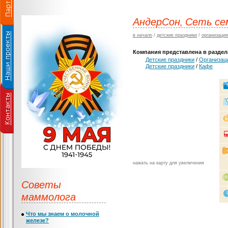
АндерСон, Сеть се
в начало
/
детские праздники
/
организация
Компания представлена в раздела
Детские праздники
/
Организаци
Детские праздники
/
Кафе
нажать на карту для увеличения
Советы
маммолога
Что мы знаем о молочной
железе?