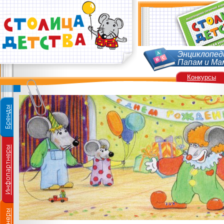
Энциклопед
Папам и Ма
Конкурсы