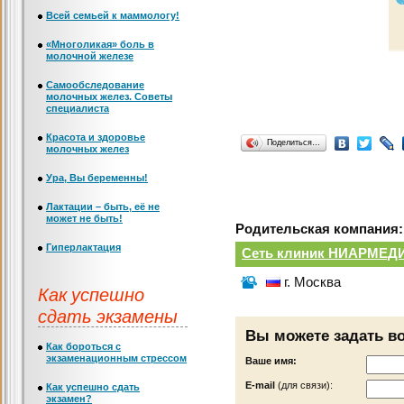
Всей семьей к маммологу!
«Многоликая» боль в
молочной железе
Самообследование
молочных желез. Советы
специалиста
Красота и здоровье
Поделиться…
молочных желез
Ура, Вы беременны!
Лактации – быть, её не
может не быть!
Родительская компания:
Гиперлактация
Сеть клиник НИАРМЕД
г. Москва
Как успешно
сдать экзамены
Вы можете задать в
Как бороться с
экзаменационным стрессом
Ваше имя:
Е-mail
(для связи):
Как успешно сдать
экзамен?