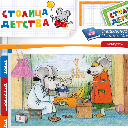
Энциклопед
Папам и Ма
Конкурсы