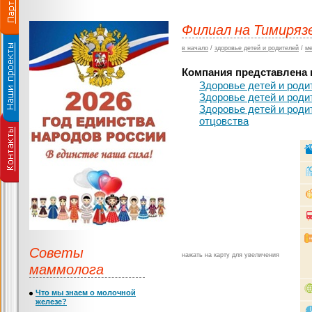
Филиал на Тимиряз
в начало
/
здоровье детей и родителей
/
ме
Компания представлена в
Здоровье детей и роди
Здоровье детей и роди
Здоровье детей и роди
отцовства
Советы
нажать на карту для увеличения
маммолога
Что мы знаем о молочной
железе?