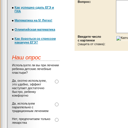
Вопрос:
Как успешно сдать ЕГЭ и
ГИА
Математика на 5! Легко!
Олимпийская математика
Введите число
Как бороться со стрессом
с картинки
накануне ЕГЭ?
(защита от спама):
Наш опрос
Используете ли вы при лечении
ребенка детские лечебные
пластыри?
Да, охотно используем,
это удобно, эффект
наступает достаточно
быстро, ребенку
комфортно
Да, используем
параллельно с
традиционным лечением
Нет, предпочитаем только
лекарства