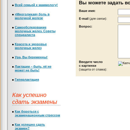
Вы можете задать в
Всей семьей к маммологу!
Ваше имя:
«Многоликая» боль в
молочной железе
Е-mail
(для связи):
Вопрос:
Самообследование
молочных желез. Советы
специалиста
Красота и здоровье
молочных желез
Ура, Вы беременны!
Введите число
с картинки
Лактации – быть, её не
(защита от спама):
может не быть!
Гиперлактация
Как успешно
сдать экзамены
Как бороться с
экзаменационным стрессом
Как успешно сдать
экзамен?