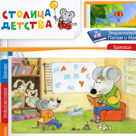
Энциклопед
Папам и Ма
Конкурсы