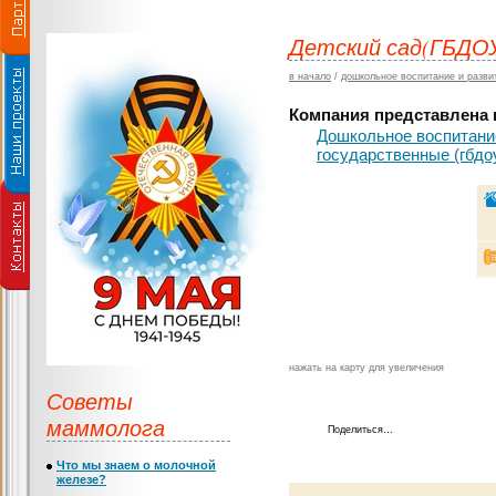
Детский сад(ГБДОУ
в начало
/
дошкольное воспитание и разви
Компания представлена в
Дошкольное воспитание
государственные (гбдо
нажать на карту для увеличения
Советы
маммолога
Поделиться…
Что мы знаем о молочной
железе?