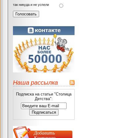
так никуда и не успели
Наша рассылка
Подписка на статьи "Столица
Детства":
Добавить
Компанию