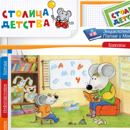
Энциклопед
Папам и Ма
Конкурсы