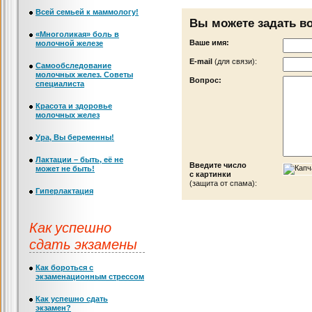
Всей семьей к маммологу!
Вы можете задать в
«Многоликая» боль в
Ваше имя:
молочной железе
Е-mail
(для связи):
Самообследование
молочных желез. Советы
Вопрос:
специалиста
Красота и здоровье
молочных желез
Ура, Вы беременны!
Лактации – быть, её не
Введите число
может не быть!
с картинки
(защита от спама):
Гиперлактация
Как успешно
сдать экзамены
Как бороться с
экзаменационным стрессом
Как успешно сдать
экзамен?