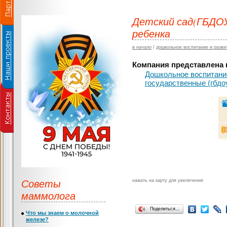
Детский сад(ГБДОУ
ребенка
в начало
/
дошкольное воспитание и разви
Компания представлена в
Дошкольное воспитание
государственные (гбдо
Советы
нажать на карту для увеличения
маммолога
Поделиться…
Что мы знаем о молочной
железе?