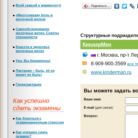
Всей семьей к маммологу!
Поделиться…
«Многоликая» боль в
молочной железе
Самообследование
молочных желез. Советы
Структурные подразделе
специалиста
КиндерМен
Красота и здоровье
молочных желез
г. Москва, пр-т Л
Ура, Вы беременны!
8-909-900-3569
все 
Лактации – быть, её не
www.kinderman.ru
может не быть!
Гиперлактация
Вы можете задать в
Как успешно
Ваше имя:
сдать экзамены
Е-mail
(для связи):
Вопрос:
Как бороться с
экзаменационным стрессом
Как успешно сдать
экзамен?