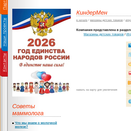
КиндерМен
в начало
/
магазины детских товаров
/
игру
Компания представлена в раздела
Магазины детских товаров
/
Иг
нажать на карту для увеличения
Советы
маммолога
Что мы знаем о молочной
железе?