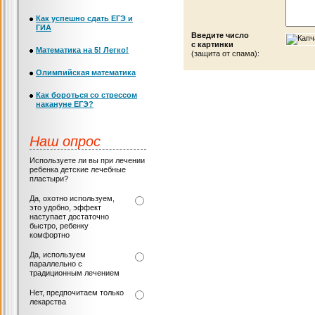
Как успешно сдать ЕГЭ и
ГИА
Введите число
с картинки
Математика на 5! Легко!
(защита от спама):
Олимпийская математика
Как бороться со стрессом
накануне ЕГЭ?
Наш опрос
Используете ли вы при лечении
ребенка детские лечебные
пластыри?
Да, охотно используем,
это удобно, эффект
наступает достаточно
быстро, ребенку
комфортно
Да, используем
параллельно с
традиционным лечением
Нет, предпочитаем только
лекарства