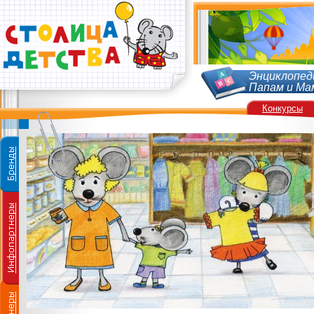
Энциклопед
Папам и Ма
Конкурсы