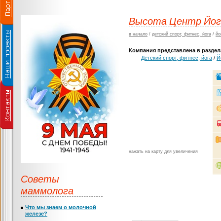
Высота Центр Йог
в начало
/
детский спорт, фитнес, йога
/
йо
Компания представлена в раздела
Детский спорт, фитнес, йога
/
Й
нажать на карту для увеличения
Советы
маммолога
Что мы знаем о молочной
железе?