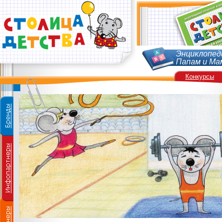
Энциклопед
Папам и Ма
Конкурсы