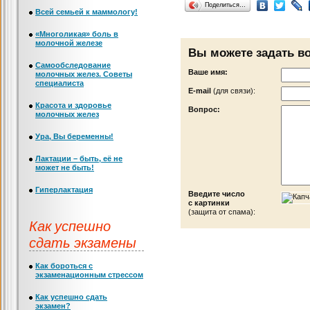
Поделиться…
Всей семьей к маммологу!
«Многоликая» боль в
молочной железе
Вы можете задать в
Самообследование
Ваше имя:
молочных желез. Советы
специалиста
Е-mail
(для связи):
Красота и здоровье
Вопрос:
молочных желез
Ура, Вы беременны!
Лактации – быть, её не
может не быть!
Гиперлактация
Введите число
с картинки
(защита от спама):
Как успешно
сдать экзамены
Как бороться с
экзаменационным стрессом
Как успешно сдать
экзамен?