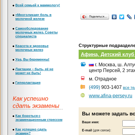
Всей семьей к маммологу!
«Многоликая» боль в
Поделиться…
молочной железе
Самообследование
молочных желез. Советы
специалиста
Структурные подразделе
Красота и здоровье
молочных желез
Афина, Детский клуб
Ура, Вы беременны!
г. Москва, ш. Алт
Лактации – быть, её не
центр Персей, 2 эта
может не быть!
м. Отрадное
Гиперлактация
(499)
903-1407
все т
www.afina-persey.ru
Как успешно
сдать экзамены
Вы можете задать в
Как бороться с
экзаменационным стрессом
Ваше имя:
Как успешно сдать
Е-mail
(для связи):
экзамен?