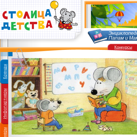
Энциклопед
Папам и Ма
Конкурсы