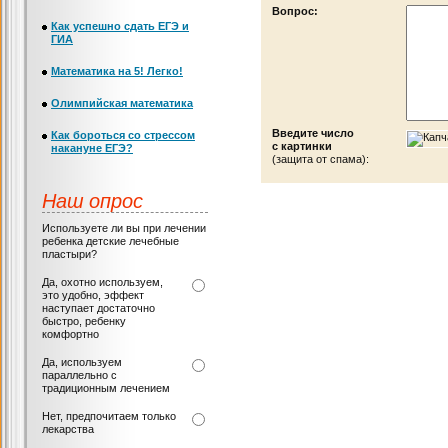
Вопрос:
Как успешно сдать ЕГЭ и
ГИА
Математика на 5! Легко!
Олимпийская математика
Введите число
Как бороться со стрессом
с картинки
накануне ЕГЭ?
(защита от спама):
Наш опрос
Используете ли вы при лечении
ребенка детские лечебные
пластыри?
Да, охотно используем,
это удобно, эффект
наступает достаточно
быстро, ребенку
комфортно
Да, используем
параллельно с
традиционным лечением
Нет, предпочитаем только
лекарства