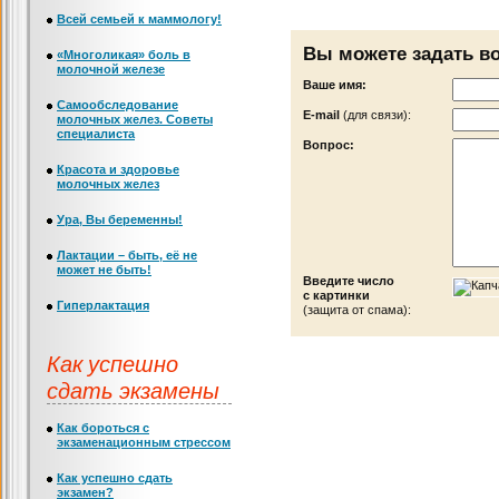
Всей семьей к маммологу!
Вы можете задать в
«Многоликая» боль в
молочной железе
Ваше имя:
Самообследование
Е-mail
(для связи):
молочных желез. Советы
специалиста
Вопрос:
Красота и здоровье
молочных желез
Ура, Вы беременны!
Лактации – быть, её не
может не быть!
Введите число
с картинки
Гиперлактация
(защита от спама):
Как успешно
сдать экзамены
Как бороться с
экзаменационным стрессом
Как успешно сдать
экзамен?