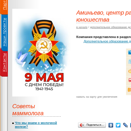
Аминьево, центр р
юношества
в начало
/
дополнительное образование де
Компания представлена в раздела
Дополнительное образование д
нажать на карту для увеличения
Советы
маммолога
Что мы знаем о молочной
Поделиться…
железе?