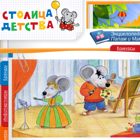
Энциклопед
Папам и Ма
Конкурсы