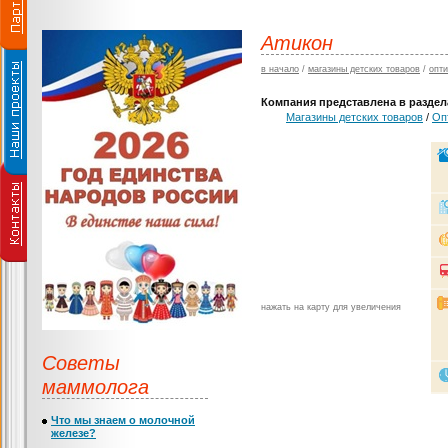
Атикон
в начало
/
магазины детских товаров
/
опти
Компания представлена в раздела
Магазины детских товаров
/
Оп
нажать на карту для увеличения
Советы
маммолога
Что мы знаем о молочной
железе?