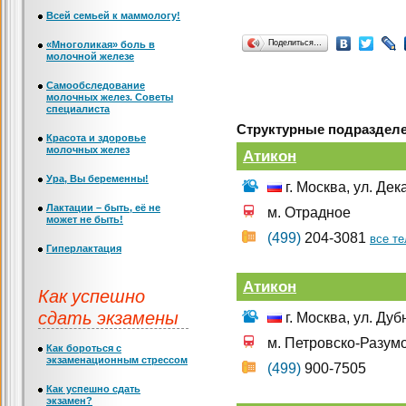
Всей семьей к маммологу!
Поделиться…
«Многоликая» боль в
молочной железе
Самообследование
молочных желез. Советы
специалиста
Структурные подразделе
Красота и здоровье
молочных желез
Атикон
Ура, Вы беременны!
г. Москва, ул. Дек
Лактации – быть, её не
м. Отрадное
может не быть!
(499)
204-3081
все т
Гиперлактация
Атикон
Как успешно
сдать экзамены
г. Москва, ул. Дуб
м. Петровско-Разум
Как бороться с
экзаменационным стрессом
(499)
900-7505
Как успешно сдать
экзамен?