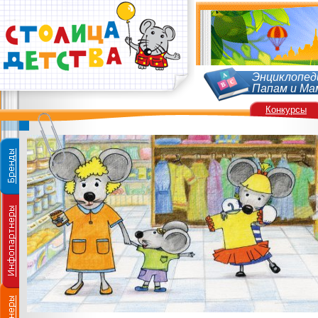
Энциклопед
Папам и Ма
Конкурсы