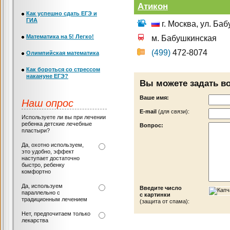
Атикон
Как успешно сдать ЕГЭ и
ГИА
г. Москва, ул. Ба
Математика на 5! Легко!
м. Бабушкинская
(499)
472-8074
Олимпийская математика
Как бороться со стрессом
накануне ЕГЭ?
Вы можете задать в
Ваше имя:
Наш опрос
Е-mail
(для связи):
Используете ли вы при лечении
ребенка детские лечебные
Вопрос:
пластыри?
Да, охотно используем,
это удобно, эффект
наступает достаточно
быстро, ребенку
комфортно
Да, используем
Введите число
параллельно с
с картинки
традиционным лечением
(защита от спама):
Нет, предпочитаем только
лекарства