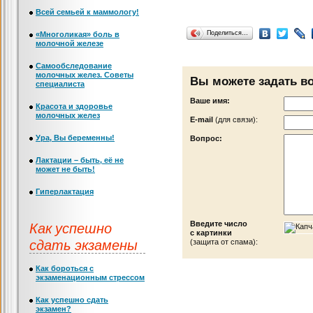
Всей семьей к маммологу!
Поделиться…
«Многоликая» боль в
молочной железе
Самообследование
молочных желез. Советы
Вы можете задать в
специалиста
Ваше имя:
Красота и здоровье
молочных желез
Е-mail
(для связи):
Ура, Вы беременны!
Вопрос:
Лактации – быть, её не
может не быть!
Гиперлактация
Как успешно
Введите число
с картинки
сдать экзамены
(защита от спама):
Как бороться с
экзаменационным стрессом
Как успешно сдать
экзамен?