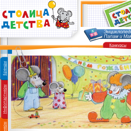
Энциклопед
Папам и Ма
Конкурсы