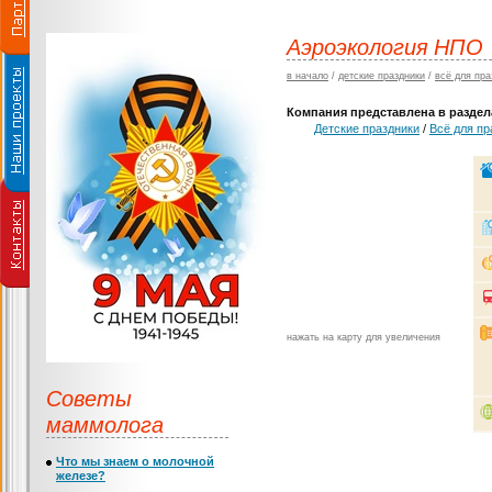
Аэроэкология НПО
в начало
/
детские праздники
/
всё для пра
Компания представлена в раздела
Детские праздники
/
Всё для пр
нажать на карту для увеличения
Советы
маммолога
Что мы знаем о молочной
железе?