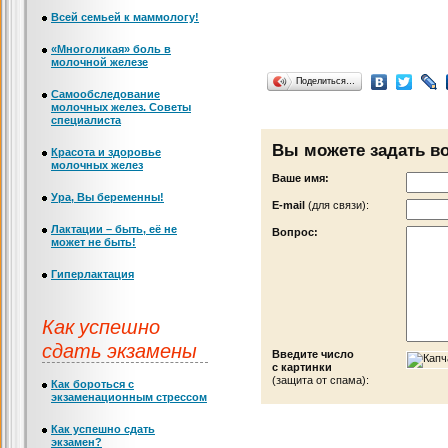
Всей семьей к маммологу!
«Многоликая» боль в
молочной железе
Поделиться…
Самообследование
молочных желез. Советы
специалиста
Вы можете задать в
Красота и здоровье
молочных желез
Ваше имя:
Ура, Вы беременны!
Е-mail
(для связи):
Лактации – быть, её не
Вопрос:
может не быть!
Гиперлактация
Как успешно
сдать экзамены
Введите число
с картинки
(защита от спама):
Как бороться с
экзаменационным стрессом
Как успешно сдать
экзамен?