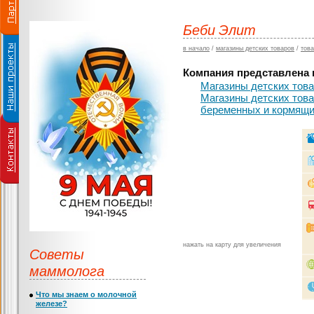
Беби Элит
в начало
/
магазины детских товаров
/
тов
Компания представлена в
Магазины детских тов
Магазины детских тов
беременных и кормящ
нажать на карту для увеличения
Советы
маммолога
Что мы знаем о молочной
железе?