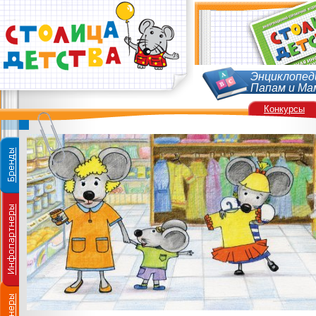
Энциклопед
Папам и Ма
Конкурсы