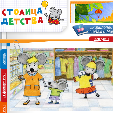
Энциклопед
Папам и Ма
Конкурсы