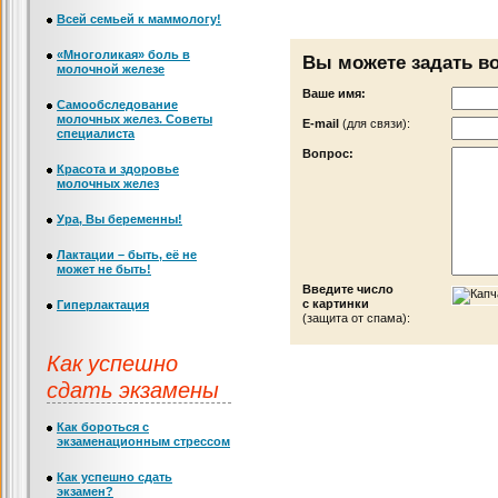
Всей семьей к маммологу!
«Многоликая» боль в
Вы можете задать в
молочной железе
Ваше имя:
Самообследование
молочных желез. Советы
Е-mail
(для связи):
специалиста
Вопрос:
Красота и здоровье
молочных желез
Ура, Вы беременны!
Лактации – быть, её не
может не быть!
Введите число
с картинки
Гиперлактация
(защита от спама):
Как успешно
сдать экзамены
Как бороться с
экзаменационным стрессом
Как успешно сдать
экзамен?