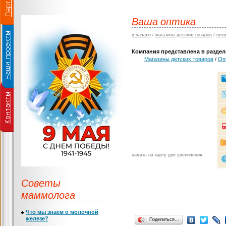
Ваша оптика
в начало
/
магазины детских товаров
/
опти
Компания представлена в раздела
Магазины детских товаров
/
Оп
нажать на карту для увеличения
Советы
маммолога
Что мы знаем о молочной
железе?
Поделиться…