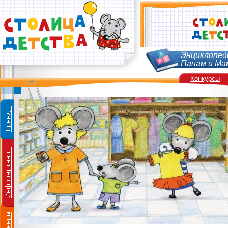
Энциклопед
Папам и Ма
Конкурсы