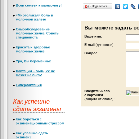
Всей семьей к маммологу!
Поделиться…
«Многоликая» боль в
молочной железе
Вы можете задать в
Самообследование
молочных желез. Советы
Ваше имя:
специалиста
Е-mail
(для связи):
Красота и здоровье
молочных желез
Вопрос:
Ура, Вы беременны!
Лактации – быть, её не
может не быть!
Гиперлактация
Введите число
с картинки
Как успешно
(защита от спама):
сдать экзамены
Как бороться с
экзаменационным стрессом
Как успешно сдать
экзамен?