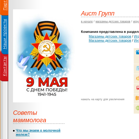
Аист Групп
в начало
/
магазины детских товаров
/
игру
Компания представлена в раздела
Магазины детских товаров
/
Иг
Магазины детских товаров
/
Ин
нажать на карту для увеличения
Советы
маммолога
Что мы знаем о молочной
железе?