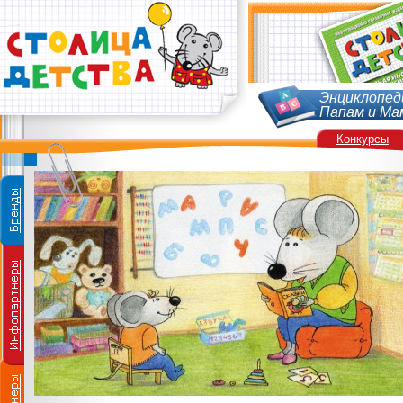
Энциклопед
Папам и Ма
Конкурсы