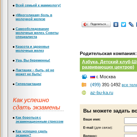
Всей семьей к маммологу!
«Многоликая» боль в
молочной железе
Поделиться…
Самообследование
молочных желез. Советы
специалиста
Красота и здоровье
молочных желез
Родительская компания:
Ура, Вы беременны!
Азбука, Детский клуб-Ш
развивающих центров)
Лактации – быть, её не
может не быть!
г. Москва
Гиперлактация
(499)
391-1492
все те
az-bu-ka.ru
Как успешно
сдать экзамены
Вы можете задать в
Как бороться с
Ваше имя:
экзаменационным стрессом
Е-mail
(для связи):
Как успешно сдать
экзамен?
Вопрос: