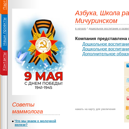
Азбука, Школа р
Мичуринском
в начало
/
дошкольное воспитание и разви
Компания представлена в
Дошкольное воспитание
Дошкольное воспитание
Дополнительное образ
Советы
маммолога
нажать на карту для увеличения
Что мы знаем о молочной
железе?