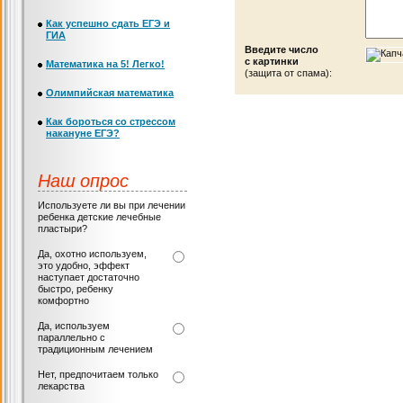
Как успешно сдать ЕГЭ и
ГИА
Введите число
с картинки
Математика на 5! Легко!
(защита от спама):
Олимпийская математика
Как бороться со стрессом
накануне ЕГЭ?
Наш опрос
Используете ли вы при лечении
ребенка детские лечебные
пластыри?
Да, охотно используем,
это удобно, эффект
наступает достаточно
быстро, ребенку
комфортно
Да, используем
параллельно с
традиционным лечением
Нет, предпочитаем только
лекарства