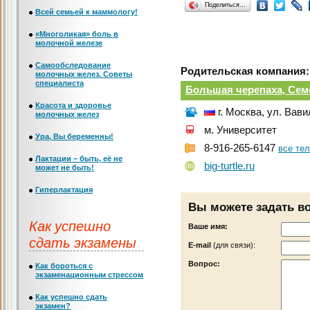
Поделиться…
Всей семьей к маммологу!
«Многоликая» боль в
молочной железе
Самообследование
Родительская компания:
молочных желез. Советы
специалиста
Большая черепаха, Сем
Красота и здоровье
г. Москва, ул. Вав
молочных желез
м. Университет
Ура, Вы беременны!
8-916-265-6147
все те
Лактации – быть, её не
big-turtle.ru
может не быть!
Гиперлактация
Вы можете задать в
Как успешно
Ваше имя:
сдать экзамены
Е-mail
(для связи):
Вопрос:
Как бороться с
экзаменационным стрессом
Как успешно сдать
экзамен?