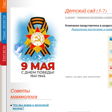
Детский сад (3-7)
в начало
/
дошкольное воспитание и разви
Компания представлена в раздела
Дошкольное воспитание и разв
нажать на карту для увеличения
Советы
маммолога
Что мы знаем о молочной
железе?