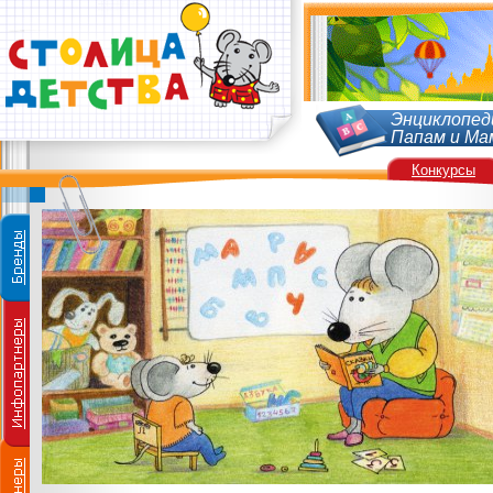
Энциклопед
Папам и Ма
Конкурсы