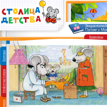
Энциклопед
Папам и Ма
Конкурсы