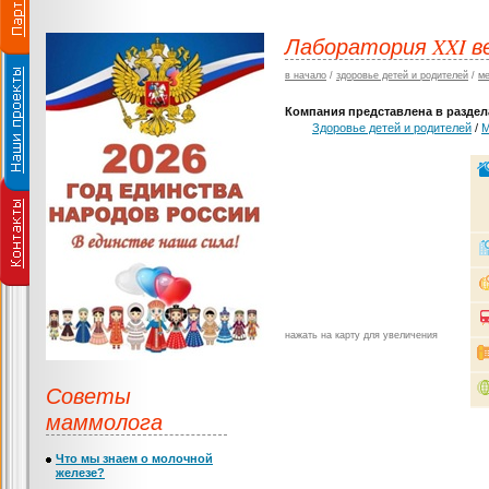
Лаборатория XXI в
в начало
/
здоровье детей и родителей
/
ме
Компания представлена в раздела
Здоровье детей и родителей
/
М
нажать на карту для увеличения
Советы
маммолога
Что мы знаем о молочной
железе?