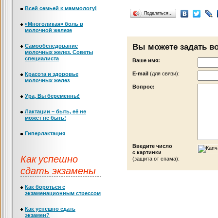
Всей семьей к маммологу!
Поделиться…
«Многоликая» боль в
молочной железе
Вы можете задать в
Самообследование
молочных желез. Советы
специалиста
Ваше имя:
Е-mail
(для связи):
Красота и здоровье
молочных желез
Вопрос:
Ура, Вы беременны!
Лактации – быть, её не
может не быть!
Гиперлактация
Введите число
с картинки
Как успешно
(защита от спама):
сдать экзамены
Как бороться с
экзаменационным стрессом
Как успешно сдать
экзамен?