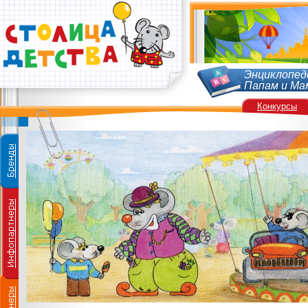
Энциклопед
Папам и Ма
Конкурсы