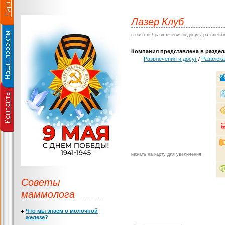
Лазер Клуб
в начало
/
развлечения и досуг
/
развлекат
Компания представлена в раздела
Развлечения и досуг
/
Развлека
нажать на карту для увеличения
Советы
маммолога
Что мы знаем о молочной
железе?