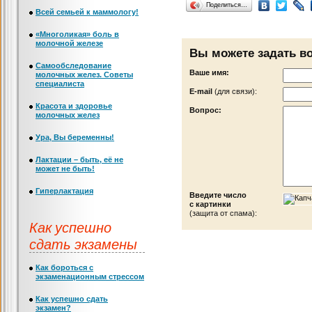
Поделиться…
Всей семьей к маммологу!
«Многоликая» боль в
молочной железе
Вы можете задать в
Самообследование
Ваше имя:
молочных желез. Советы
специалиста
Е-mail
(для связи):
Красота и здоровье
Вопрос:
молочных желез
Ура, Вы беременны!
Лактации – быть, её не
может не быть!
Гиперлактация
Введите число
с картинки
(защита от спама):
Как успешно
сдать экзамены
Как бороться с
экзаменационным стрессом
Как успешно сдать
экзамен?