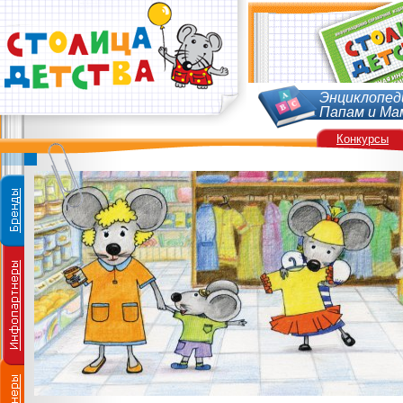
Энциклопед
Папам и Ма
Конкурсы