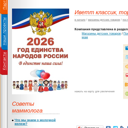
Иветт классик, то
в начало
/
магазины детских товаров
/
пос
Компания представлена в раздела
Магазины детских товаров
/
По
мам
нажать на карту для увеличения
Советы
маммолога
Что мы знаем о молочной
железе?
Поделиться…