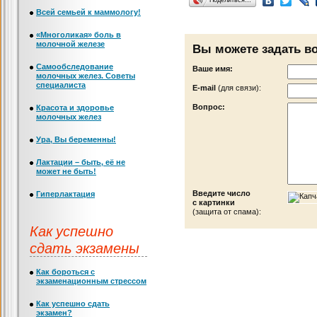
Всей семьей к маммологу!
«Многоликая» боль в
молочной железе
Вы можете задать в
Самообследование
Ваше имя:
молочных желез. Советы
специалиста
Е-mail
(для связи):
Вопрос:
Красота и здоровье
молочных желез
Ура, Вы беременны!
Лактации – быть, её не
может не быть!
Введите число
Гиперлактация
с картинки
(защита от спама):
Как успешно
сдать экзамены
Как бороться с
экзаменационным стрессом
Как успешно сдать
экзамен?