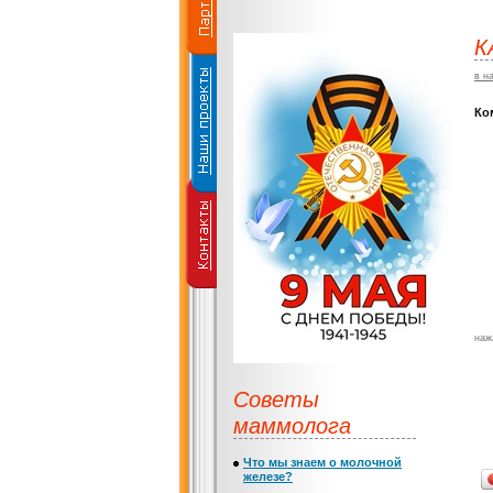
К
в н
Ко
наж
Советы
маммолога
Что мы знаем о молочной
железе?