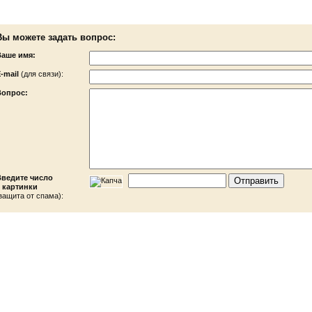
Вы можете задать вопрос:
Ваше имя:
-mail
(для связи):
Вопрос:
Введите число
 картинки
защита от спама):