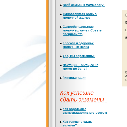
Всей семьей к маммологу!
«Многоликая» боль в
молочной железе
Самообследование
Е
молочных желез. Советы
специалиста
Красота и здоровье
молочных желез
Ура, Вы беременны!
Лактации – быть, её не
может не быть!
с
Гиперлактация
(
Как успешно
сдать экзамены
Как бороться с
экзаменационным стрессом
Как успешно сдать
экзамен?