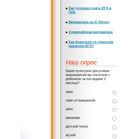
Как успешно сдать ЕГЭ и
ГИА
Математика на 5! Легко!
Олимпийская математика
Как бороться со стрессом
накануне ЕГЭ?
Наш опрос
Какие культурно-досуговые
мероприятия вы посетили с
ребенком за последние 2
месяца?
цирк
парк аттракционов
кино
аквапарк
детский театр
музей