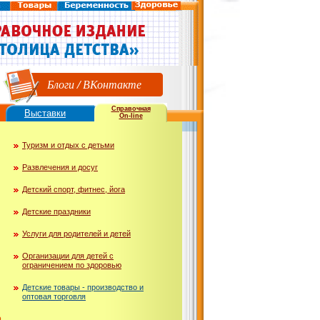
Блоги
/
ВКонтакте
Справочная
Выставки
On-line
Туризм и отдых с детьми
Развлечения и досуг
Детский спорт, фитнес, йога
Детские праздники
Услуги для родителей и детей
Организации для детей с
ограничением по здоровью
Детские товары - производство и
оптовая торговля
ю