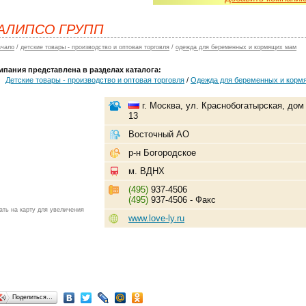
АЛИПСО ГРУПП
ачало
/
детские товары - производство и оптовая торговля
/
одежда для беременных и кормящих мам
мпания представлена в разделах каталога:
Детские товары - производство и оптовая торговля
/
Одежда для беременных и корм
г. Москва, ул. Краснобогатырская, дом 
13
Восточный АО
р-н Богородское
м. ВДНХ
(495)
937-4506
(495)
937-4506 - Факс
ать на карту для увеличения
www.love-ly.ru
Поделиться…