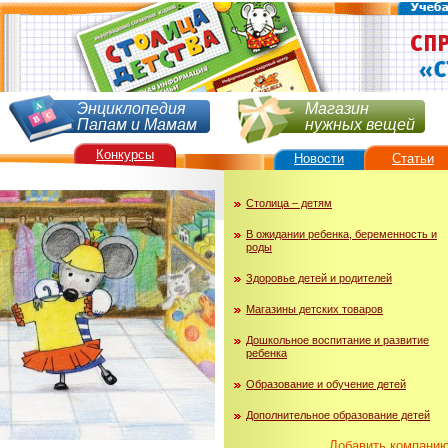
Энциклопедия
Магазин
Папам и Мамам
нужных вещей
Конкурсы
Новости
Статьи
Столица – детям
В ожидании ребенка, беременность и
роды
Здоровье детей и родителей
Магазины детских товаров
Дошкольное воспитание и развитие
ребенка
Образование и обучение детей
Дополнительное образование детей
Добавить компани