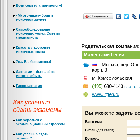
Всей семьей к маммологу!
«Многоликая» боль в
Поделиться…
молочной железе
Самообследование
молочных желез. Советы
специалиста
Родительская компания:
Красота и здоровье
молочных желез
Маленький Гений
Ура, Вы беременны!
г. Москва, пер. Ор
корп. 3
Лактации – быть, её не
может не быть!
м. Комсомольская
Гиперлактация
(495)
680-4143
все те
www.litgen.ru
Как успешно
сдать экзамены
Вы можете задать в
Как бороться с
Ваше имя:
экзаменационным стрессом
Е-mail
(для связи):
Как успешно сдать
экзамен?
Вопрос: