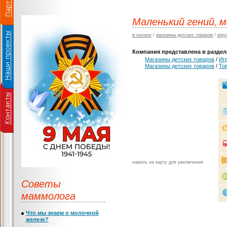
Маленький гений, м
в начало
/
магазины детских товаров
/
игру
Компания представлена в раздела
Магазины детских товаров
/
Иг
Магазины детских товаров
/
То
нажать на карту для увеличения
Советы
маммолога
Что мы знаем о молочной
железе?