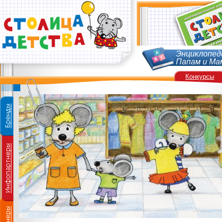
Энциклопед
Папам и Ма
Конкурсы