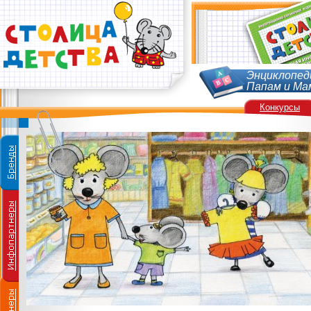
Энциклопед
Папам и Ма
Конкурсы