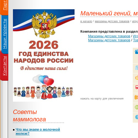
Маленький гений, м
в начало
/
магазины детских товаров
/
игру
Компания представлена в раздела
Магазины детских товаров
/
Иг
Магазины детских товаров
/
То
нажать на карту для увеличения
Советы
маммолога
Что мы знаем о молочной
железе?