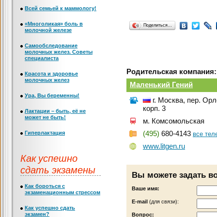
Всей семьей к маммологу!
«Многоликая» боль в
Поделиться…
молочной железе
Самообследование
молочных желез. Советы
специалиста
Родительская компания:
Красота и здоровье
молочных желез
Маленький Гений
Ура, Вы беременны!
г. Москва, пер. Ор
корп. 3
Лактации – быть, её не
может не быть!
м. Комсомольская
Гиперлактация
(495)
680-4143
все те
www.litgen.ru
Как успешно
сдать экзамены
Вы можете задать в
Как бороться с
Ваше имя:
экзаменационным стрессом
Е-mail
(для связи):
Как успешно сдать
экзамен?
Вопрос: