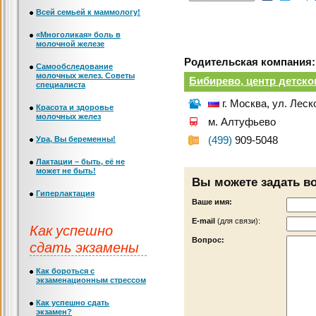
Всей семьей к маммологу!
«Многоликая» боль в
молочной железе
Родительская компания:
Самообследование
молочных желез. Советы
Бибирево, центр детско
специалиста
г. Москва, ул. Леск
Красота и здоровье
молочных желез
м. Алтуфьево
Ура, Вы беременны!
(499)
909-5048
Лактации – быть, её не
может не быть!
Вы можете задать в
Гиперлактация
Ваше имя:
Е-mail
(для связи):
Как успешно
Вопрос:
сдать экзамены
Как бороться с
экзаменационным стрессом
Как успешно сдать
экзамен?