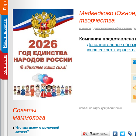
Медведково Южное,
творчества
в начало
/
дополнительное образование де
Компания представлена в
Дополнительное образ
юношеского творчеств
Советы
нажать на карту для увеличения
маммолога
Что мы знаем о молочной
железе?
Поделиться…