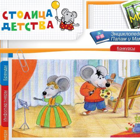
Энциклопед
Папам и Ма
Конкурсы