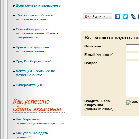
Всей семьей к маммологу!
«Многоликая» боль в
Поделиться…
молочной железе
Самообследование
молочных желез. Советы
Вы можете задать в
специалиста
Ваше имя:
Красота и здоровье
молочных желез
Е-mail
(для связи):
Ура, Вы беременны!
Вопрос:
Лактации – быть, её не
может не быть!
Гиперлактация
Как успешно
Введите число
с картинки
сдать экзамены
(защита от спама):
Как бороться с
экзаменационным стрессом
Как успешно сдать
экзамен?