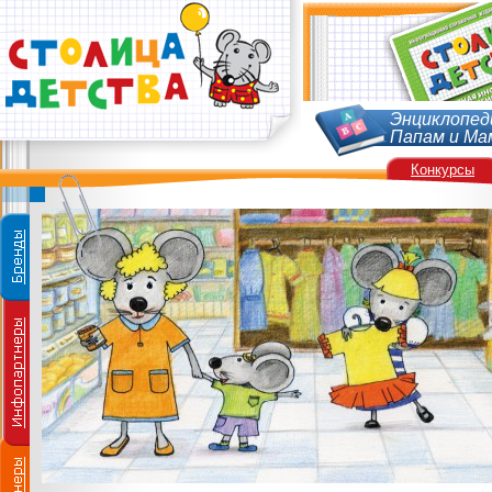
Энциклопед
Папам и Ма
Конкурсы