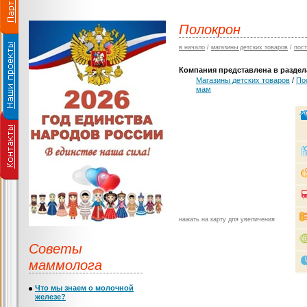
Полокрон
в начало
/
магазины детских товаров
/
пос
Компания представлена в раздела
Магазины детских товаров
/
По
мам
нажать на карту для увеличения
Советы
маммолога
Что мы знаем о молочной
железе?