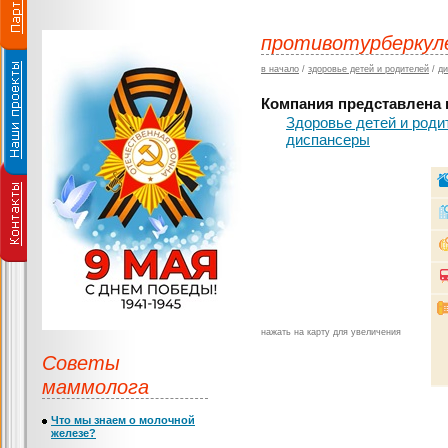
противотурберкуле
в начало
/
здоровье детей и родителей
/
д
Компания представлена в
Здоровье детей и роди
диспансеры
нажать на карту для увеличения
Советы
маммолога
Что мы знаем о молочной
железе?