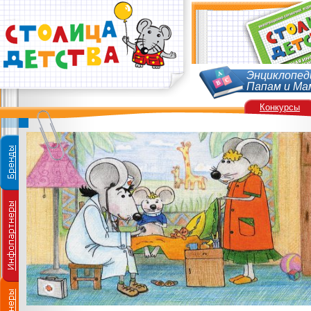
Энциклопед
Папам и Ма
Конкурсы