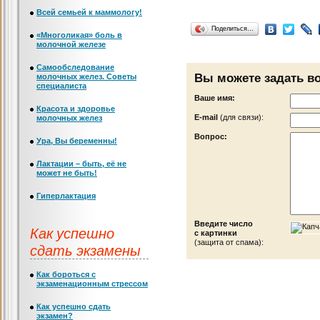
Всей семьей к маммологу!
Поделиться…
«Многоликая» боль в
молочной железе
Самообследование
Вы можете задать в
молочных желез. Советы
специалиста
Ваше имя:
Красота и здоровье
Е-mail
(для связи):
молочных желез
Вопрос:
Ура, Вы беременны!
Лактации – быть, её не
может не быть!
Гиперлактация
Введите число
Как успешно
с картинки
(защита от спама):
сдать экзамены
Как бороться с
экзаменационным стрессом
Как успешно сдать
экзамен?