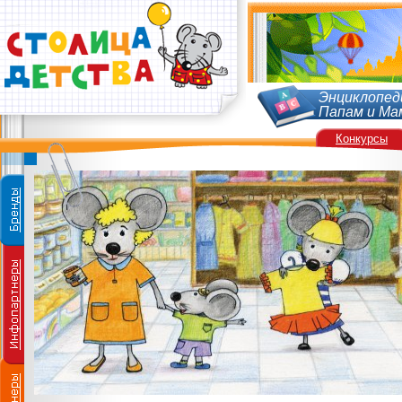
Энциклопед
Папам и Ма
Конкурсы