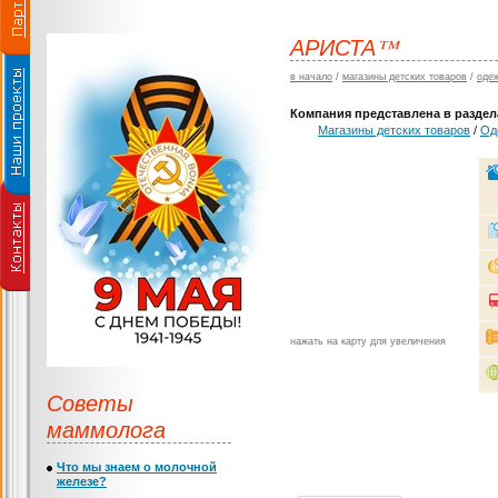
АРИСТА™
в начало
/
магазины детских товаров
/
оде
Компания представлена в раздела
Магазины детских товаров
/
Од
нажать на карту для увеличения
Советы
маммолога
Что мы знаем о молочной
железе?