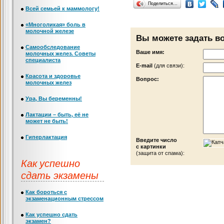
Поделиться…
Всей семьей к маммологу!
«Многоликая» боль в
молочной железе
Вы можете задать в
Самообследование
Ваше имя:
молочных желез. Советы
специалиста
Е-mail
(для связи):
Красота и здоровье
Вопрос:
молочных желез
Ура, Вы беременны!
Лактации – быть, её не
может не быть!
Гиперлактация
Введите число
с картинки
(защита от спама):
Как успешно
сдать экзамены
Как бороться с
экзаменационным стрессом
Как успешно сдать
экзамен?