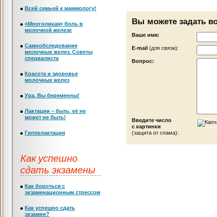
Всей семьей к маммологу!
Вы можете задать в
«Многоликая» боль в
молочной железе
Ваше имя:
Самообследование
Е-mail
(для связи):
молочных желез. Советы
специалиста
Вопрос:
Красота и здоровье
молочных желез
Ура, Вы беременны!
Лактации – быть, её не
может не быть!
Введите число
с картинки
Гиперлактация
(защита от спама):
Как успешно
сдать экзамены
Как бороться с
экзаменационным стрессом
Как успешно сдать
экзамен?