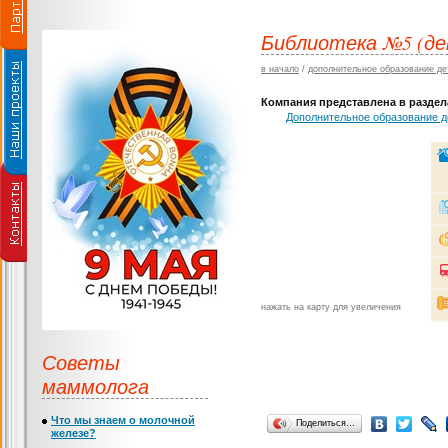
Библиотека №5 (де
в начало
/
дополнительное образование де
Компания представлена в раздела
Дополнительное образование д
нажать на карту для увеличения
Советы
маммолога
Что мы знаем о молочной
Поделиться…
железе?