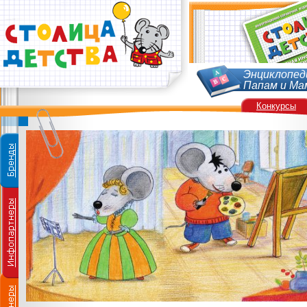
Энциклопед
Папам и Ма
Конкурсы