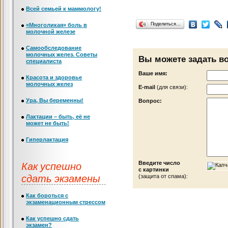
Всей семьей к маммологу!
Поделиться…
«Многоликая» боль в
молочной железе
Самообследование
молочных желез. Советы
Вы можете задать в
специалиста
Ваше имя:
Красота и здоровье
молочных желез
Е-mail
(для связи):
Ура, Вы беременны!
Вопрос:
Лактации – быть, её не
может не быть!
Гиперлактация
Как успешно
Введите число
с картинки
сдать экзамены
(защита от спама):
Как бороться с
экзаменационным стрессом
Как успешно сдать
экзамен?