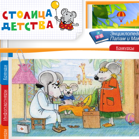
Энциклопед
Папам и Ма
Конкурсы