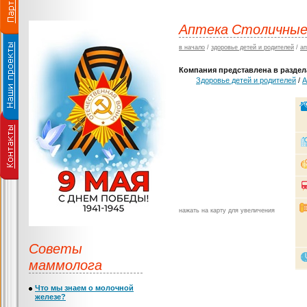
Аптека Столичные 
в начало
/
здоровье детей и родителей
/
ап
Компания представлена в раздела
Здоровье детей и родителей
/
А
нажать на карту для увеличения
Советы
маммолога
Что мы знаем о молочной
железе?