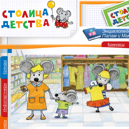
Энциклопед
Папам и Ма
Конкурсы