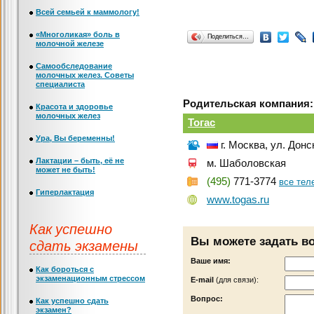
Всей семьей к маммологу!
«Многоликая» боль в
Поделиться…
молочной железе
Самообследование
молочных желез. Советы
специалиста
Родительская компания:
Красота и здоровье
молочных желез
Тогас
Ура, Вы беременны!
г. Москва, ул. Донс
Лактации – быть, её не
м. Шаболовская
может не быть!
(495)
771-3774
все те
Гиперлактация
www.togas.ru
Как успешно
Вы можете задать в
сдать экзамены
Ваше имя:
Как бороться с
экзаменационным стрессом
Е-mail
(для связи):
Вопрос:
Как успешно сдать
экзамен?