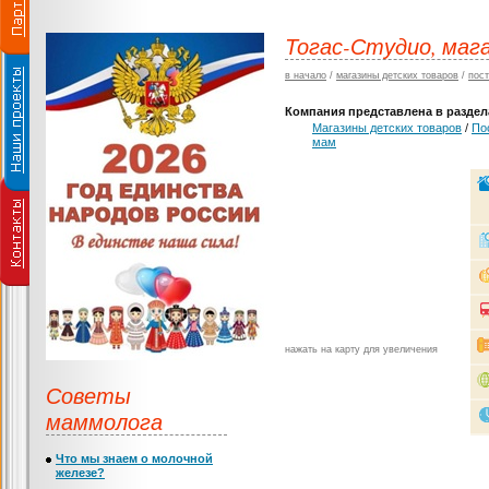
Тогас-Студио, маг
в начало
/
магазины детских товаров
/
пос
Компания представлена в раздела
Магазины детских товаров
/
По
мам
нажать на карту для увеличения
Советы
маммолога
Что мы знаем о молочной
железе?