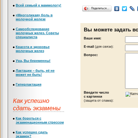
Всей семьей к маммологу!
Поделиться…
«Многоликая» боль в
молочной железе
Вы можете задать в
Самообследование
молочных желез. Советы
специалиста
Ваше имя:
Е-mail
(для связи):
Красота и здоровье
молочных желез
Вопрос:
Ура, Вы беременны!
Лактации – быть, её не
может не быть!
Гиперлактация
Введите число
с картинки
Как успешно
(защита от спама):
сдать экзамены
Как бороться с
экзаменационным стрессом
Как успешно сдать
экзамен?