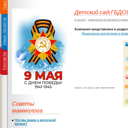
Детский сад(ГБДО
в начало
/
дошкольное воспитание и разви
Компания представлена в раздела
Дошкольное воспитание и разв
нажать на карту для увеличения
Советы
маммолога
Что мы знаем о молочной
железе?