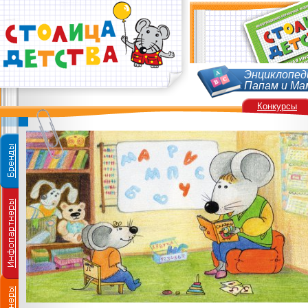
Энциклопед
Папам и Ма
Конкурсы