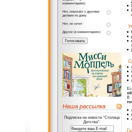
комментариях)
Нет, помогает с другими
делами по дому
Нет, не хочет
Ус
Другое (в комментариях)
Ср
Ес
об
В 
го
Наша рассылка
Подписка на новости "Столица
Детства":
Гд