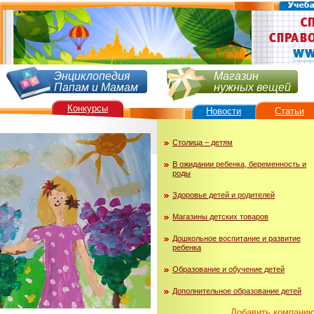
Энциклопедия
Магазин
Папам и Мамам
нужных вещей
Конкурсы
Новости
Статьи
Столица – детям
В ожидании ребенка, беременность и
роды
Здоровье детей и родителей
Магазины детских товаров
Дошкольное воспитание и развитие
ребенка
Образование и обучение детей
Дополнительное образование детей
Добавить компани