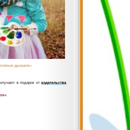
 осенью дышало
».
олучают в подарок от
издательства
ля»
: