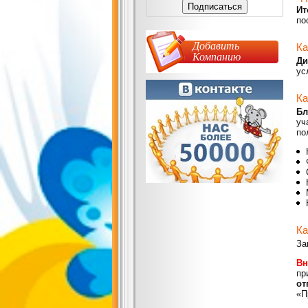
Ит
по
Добавить
Ка
Компанию
Д
ус
Ка
Бл
уч
по
Ка
За
Вн
п
от
«П