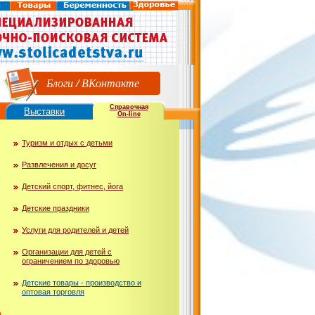
Блоги
/
ВКонтакте
Справочная
Выставки
On-line
Туризм и отдых с детьми
Развлечения и досуг
Детский спорт, фитнес, йога
Детские праздники
Услуги для родителей и детей
Организации для детей с
ограничением по здоровью
Детские товары - производство и
оптовая торговля
ю