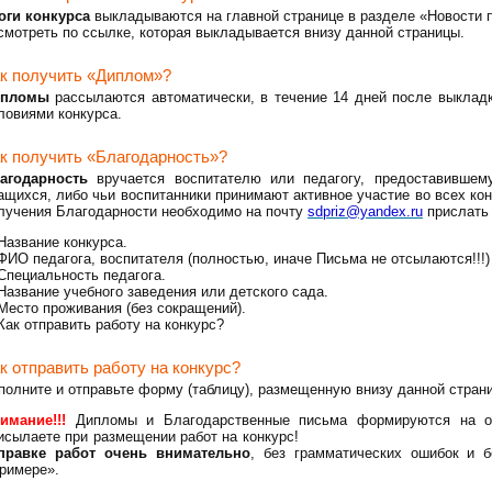
оги конкурса
выкладываются на главной странице в разделе «Новости п
смотреть по ссылке, которая выкладывается внизу данной страницы.
к получить «Диплом»?
ипломы
рассылаются автоматически, в течение 14 дней после выкладки
ловиями конкурса.
к получить «Благодарность»?
агодарность
вручается воспитателю или педагогу, предоставившем
ащихся, либо чьи воспитанники принимают активное участие во всех конк
лучения Благодарности необходимо на почту
sdpriz@yandex.ru
прислать 
Название конкурса.
ФИО педагога, воспитателя (полностью, иначе Письма не отсылаются!!!)
Специальность педагога.
Название учебного заведения или детского сада.
Место проживания (без сокращений).
Как отправить работу на конкурс?
к отправить работу на конкурс?
полните и отправьте форму (таблицу), размещенную внизу данной стран
имание!!!
Дипломы и Благодарственные письма
формируются
на 
рисылаете при размещении работ на конкурс!
правке работ очень внимательно
,
без грамматических ошибок и б
римере».