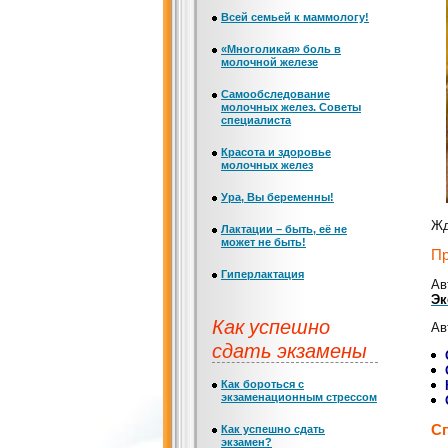
Всей семьей к маммологу!
«Многоликая» боль в
молочной железе
Самообследование
молочных желез. Советы
специалиста
Красота и здоровье
молочных желез
Ура, Вы беременны!
Жд
Лактации – быть, её не
может не быть!
Пр
Гиперлактация
Ав
Эк
Как успешно
Ав
сдать экзамены
Как бороться с
экзаменационным стрессом
Сп
Как успешно сдать
экзамен?