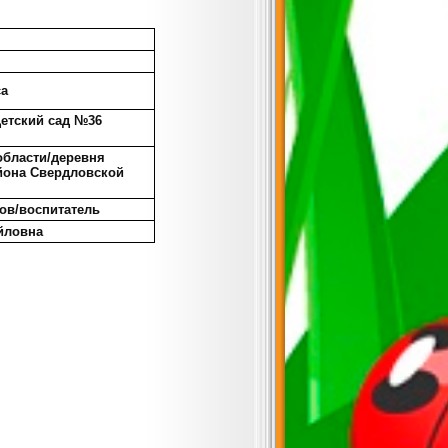
са
тский сад №36
области/деревня
йона Свердловской
ов/воспитатель
айловна