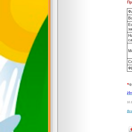
Пр
Фа
Во
Ес
з
Н
с
М
С
Ф
*
Ч
Ит
10.
Вс