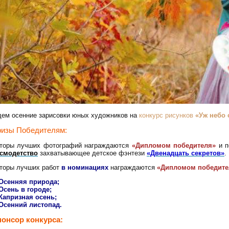
ем осенние зарисовки юных художников на
конкурс рисунков
«Уж небо
изы Победителям:
торы лучших фотографий награждаются
«Дипломом победителя»
и п
смодетство
захватывающее детское фэнтези
«Двенадцать секретов»
.
торы лучших работ
в номинациях
награждаются
«Дипломом победите
Осенняя природа;
Осень в городе
;
Капризная осень
;
Осенний листопад
.
онсор конкурса: