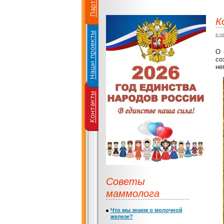
К
в н
О 
со
не
Советы
маммолога
Что мы знаем о молочной
железе?