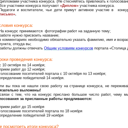
Дипломами участника конкурса. (Не стесняйтесь привлекать к голосован
Все участники конкурса получают
«Диплом»
участника конкурса.
Педагоги и воспитатели, чьи дети примут активное участие в кон
письмо»
.
ловия конкурса:
На конкурс принимаются фотографии работ на заданную тему;
работе нужно присвоить название;
в комментариях необходимо обязательно указать фамилию, имя и возрас
пункта, откуда вы;
работы должны отвечать
Общим условиям конкурсов
портала «Столица 
оки проведения конкурса:
с 10 октября по 14 ноября;
прием работ до 12 ноября;
голосование посетителей портала с 10 октября по 13 ноября;
определение победителей 14 ноября.
ли вы пока не нашли свою работу на странице конкурса, не пережив
язательно выложены!
связи с тем, что на конкурс прислано большое число работ, чему 
лосования за присланные работы продливаются:
прием работ до 15 ноября
голосование посетителей портала по 18 ноября
определение победителей 19 ноября
е посмотреть итоги конкурса?