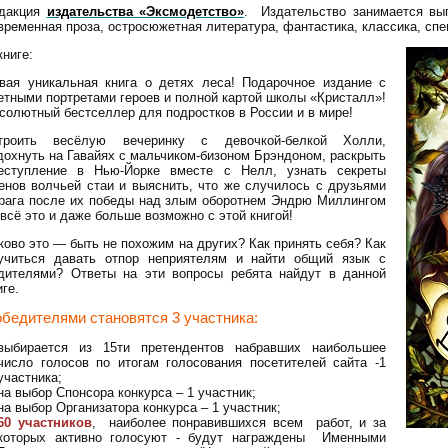
дакция
издательства «Эксмодетство»
. Издательство занимается вы
временная проза, остросюжетная литература, фантастика, классика, спе
книге:
вая уникальная книга о детях леса! Подарочное издание с
етными портретами героев и полной картой школы «Кристалл»!
солютный бестселлер для подростков в России и в мире!
троить весёлую вечеринку с девочкой-белкой Холли,
дохнуть на Гавайях с мальчиком-бизоном Брэндоном, раскрыть
еступление в Нью-Йорке вместе с Нелл, узнать секреты
енов волчьей стаи и выяснить, что же случилось с друзьями
рага после их победы над злым оборотнем Эндрю Миллингом
всё это и даже больше возможно с этой книгой!
ково это — быть не похожим на других? Как принять себя? Как
учиться давать отпор неприятелям и найти общий язык с
дителями? Ответы на эти вопросы ребята найдут в данной
иге.
обедителями становятся 3 участника:
выбирается из 15ти претендентов набравших наибольшее
число голосов по итогам голосования посетителей сайта -1
участника;
на выбор Спонсора конкурса – 1 участник;
на выбор Организатора конкурса – 1 участник;
60 участников
, наиболее понравившихся всем работ, и за
которых активно голосуют - будут награждены Именными