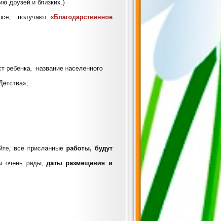
ию друзей и близких.)
курсе, получают
«Благодарственное
т ребенка, название населенного
Детства»;
айте, все присланные
работы, будут
мы очень рады,
даты размещения и