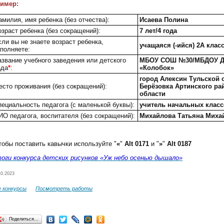
имер:
милия, имя ребенка (без отчества):
Исаева Полина
зраст ребенка (без сокращений):
7 лет/4 года
ли вы не знаете возраст ребенка,
учащаяся (-ийся) 2А клас
аполняете:
азвание учебного заведения или детского
МБОУ СОШ №30/МБДОУ Де
ада
*
:
«Колобок»
город Алексин Тульской 
есто проживания (без сокращений):
Берёзовка Артинского ра
области
пециальность педагога (с маленькой буквы):
учитель начальных класс
ИО педагога, воспитателя (без сокращений):
Михайлова Татьяна Мих
тобы поставить кавычки используйте "
«
"
Alt 0171
и "
»
"
Alt 0187
оги конкурса детских рисунков «Уж небо осенью дышало»
10.2023
е конкурсы
Посмотреть работы
Поделиться…