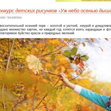
онкурс детских рисунков «Уж небо осенью дыш
ачало
/
все конкурсы
восхитительной осенней поре – золотой и уютной, хмурой и дождливой
здано множество картин, но каждый год хочется взять карандаши и фл
повторимое буйство красок и природных явлений.