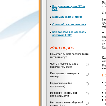
Ре
со
Как успешно сдать ЕГЭ и
ГИА
О 
Математика на 5! Легко!
Но
цв
Олимпийская математика
Аб
Как бороться со стрессом
Ус
накануне ЕГЭ?
от
пр
чл
Наш опрос
Ка
— 
Помогает ли Вам ребенок (дети)
готовить еду?
Ка
на
Часто (несколько раз в
ро
неделю) помогает
кн
Иногда (несколько раз в
П
месяц)
Периодически (по
праздникам)
Не прошу - в этом нет
необходимости
Нет, еще маленький (какой
возраст? – в