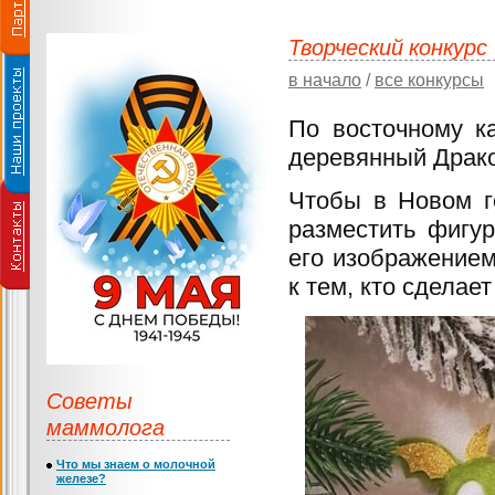
Творческий конкурс
в начало
/
все конкурсы
По восточному к
деревянный Драко
Чтобы в Новом г
разместить фигу
его изображением
к тем, кто сделае
Советы
маммолога
Что мы знаем о молочной
железе?