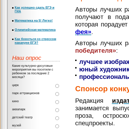
Как успешно сдать ЕГЭ и
Авторы лучших р
ГИА
получают в под
Математика на 5! Легко!
которая порадует
Олимпийская математика
фея»
.
Как бороться со стрессом
Авторы лучших 
накануне ЕГЭ?
победителя»
:
Наш опрос
лучшее изображ
Какие культурно-досуговые
юный художни
мероприятия вы посетили с
ребенком за последние 2
профессиональ
месяца?
цирк
Спонсор конк
парк аттракционов
Редакция
изда
кино
занимается выпу
аквапарк
проза, остросю
детский театр
спецпроекты.
музей