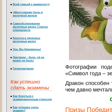
Всей семьей к маммологу!
«Многоликая» боль в
молочной железе
Самообследование
молочных желез. Советы
специалиста
Красота и здоровье
молочных желез
Ура, Вы беременны!
Лактации – быть, её не
может не быть!
Фотографии под
Гиперлактация
«Символ года – з
Как успешно
Дракон способен т
сдать экзамены
чем давно мечтал
Как бороться с
экзаменационным стрессом
Как успешно сдать
Призы Победит
экзамен?