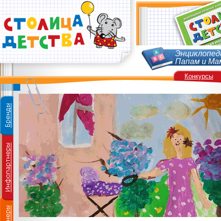
Энциклопед
Папам и Ма
Конкурсы