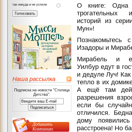
О книге:
Одна
так никуда и не успели
трогательных
историй из сери
Мун»!
Познакомьтесь 
Изадоры и Мираб
Мирабель и е
Уилбур едут в гос
и дедуле Луч! Как
Наша рассылка
тепло в их домик
А ещё там дейс
Подписка на новости "Столица
Детства":
разрешения взро
если бы случайн
отличился. Бедн
дому появились
Добавить
расстроена! Но ба
Компанию