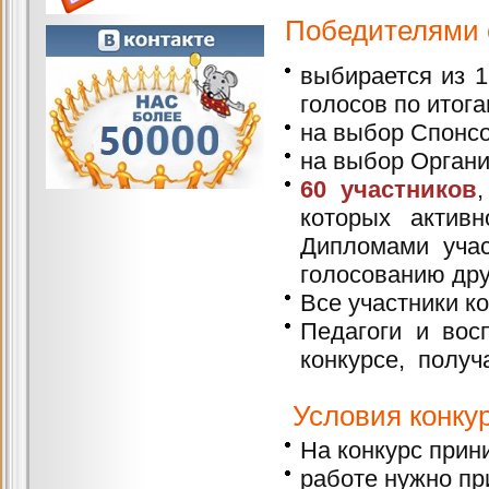
П
обедителями 
выбирается из 
голосов по итога
на выбор Спонсо
на выбор Организ
60 участников
которых актив
Дипломами учас
голосованию дру
Все участники к
Педагоги и вос
конкурсе, полу
Условия конкур
На конкурс прин
работе нужно пр