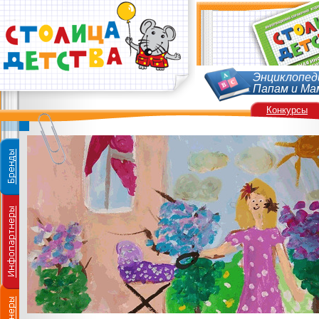
Энциклопед
Папам и Ма
Конкурсы