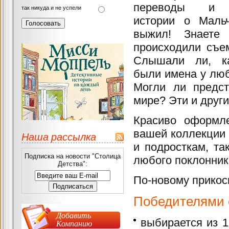
переводы и э
так никуда и не успели
истории о Мальч
выжил! Знаете
происходили съе
Слышали ли, ка
были имена у лю
Могли ли предст
мире? Эти и други
Красиво оформл
вашей коллекции 
Наша рассылка
и подросткам, та
Подписка на новости "Столица
любого поклонник
Детства":
По-новому прикос
П
обедителями 
Добавить
выбирается из 
Компанию