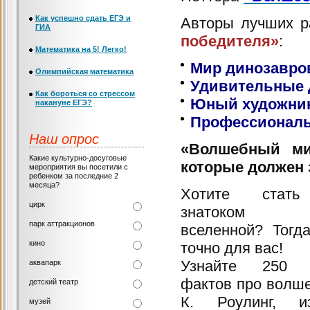
Как успешно сдать ЕГЭ и
Авторы лучших 
ГИА
победителя»
:
Математика на 5! Легко!
Мир динозавро
Олимпийская математика
Удивительные
Как бороться со стрессом
Юный художник
накануне ЕГЭ?
Профессиональ
Наш опрос
«Волшебный мир
Какие культурно-досуговые
которые должен
мероприятия вы посетили с
ребенком за последние 2
месяца?
Хотите стать
цирк
знатоком м
парк аттракционов
вселенной? Тогд
кино
точно для вас!
Узнайте 250 у
аквапарк
фактов про волш
детский театр
К. Роулинг, из
музей