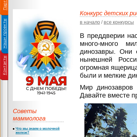
Конкурс детских ри
в начало
/
все конкурсы
В преддверии нас
много-много м
динозавры. Они 
нынешней Росси
огромная ящерица
были и мелкие дин
Мир динозавров 
Давайте вместе п
Советы
маммолога
Что мы знаем о молочной
железе?