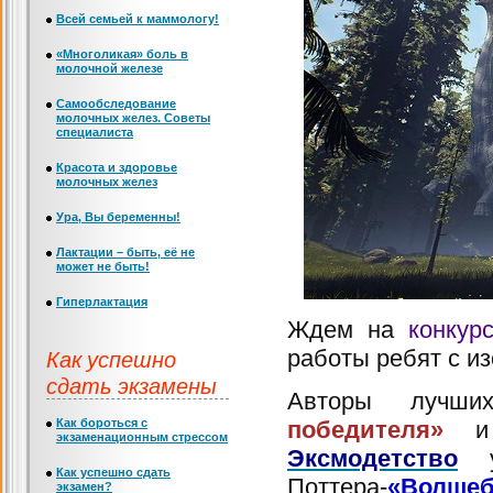
Всей семьей к маммологу!
«Многоликая» боль в
молочной железе
Самообследование
молочных желез. Советы
специалиста
Красота и здоровье
молочных желез
Ура, Вы беременны!
Лактации – быть, её не
может не быть!
Гиперлактация
Ждем на
конкур
Как успешно
работы ребят с и
сдать экзамены
Авторы лучши
Как бороться с
победителя»
и
экзаменационным стрессом
Эксмодетство
ув
Как успешно сдать
Поттера-
«Волшеб
экзамен?