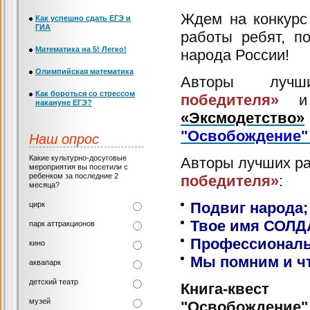
Ждем на конкурс
Как успешно сдать ЕГЭ и
ГИА
работы ребят, п
Математика на 5! Легко!
народа России!
Олимпийская математика
Авторы луч
Как бороться со стрессом
победителя»
накануне ЕГЭ?
«Эксмодетство»
"Освобождение" 
Наш опрос
Какие культурно-досуговые
Авторы лучших р
мероприятия вы посетили с
ребенком за последние 2
победителя»
:
месяца?
Подвиг народа
;
цирк
Твое имя СОЛД
парк аттракционов
Профессиональ
кино
Мы помним и ч
аквапарк
детский театр
Книга-кв
музей
"Освобождение" 