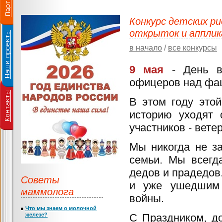
Конкурс детских р
открыток и апплик
в начало
/
все конкурсы
9 мая
- День ве
офицеров над фа
В этом году это
историю уходят 
участников - вете
Мы никогда не з
семьи. Мы всегд
дедов и прадедов
Советы
и уже ушедшим 
маммолога
войны.
Что мы знаем о молочной
железе?
С Праздником, до