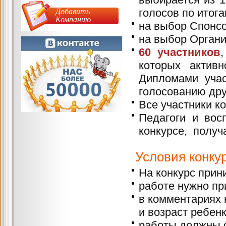
Добавить
голосов по итога
Компанию
на выбор Спонсо
на выбор Организ
60 участников
которых актив
Дипломами учас
голосованию дру
Все участники к
Педагоги и вос
конкурсе, полу
Условия конкур
На конкурс прин
работе нужно пр
в комментариях 
и возраст ребенк
работы должны 