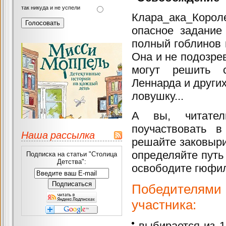
так никуда и не успели
Клара_ака_Короле
опасное задание
полный гоблинов 
Она и не подозрев
могут решить 
Леннарда и других
ловушку...
А вы, читател
поучаствовать в
Наша рассылка
решайте заковыри
определяйте путь
Подписка на статьи "Столица
Детства":
освободите гюфи
П
обедителями
участника:
выбирается из 