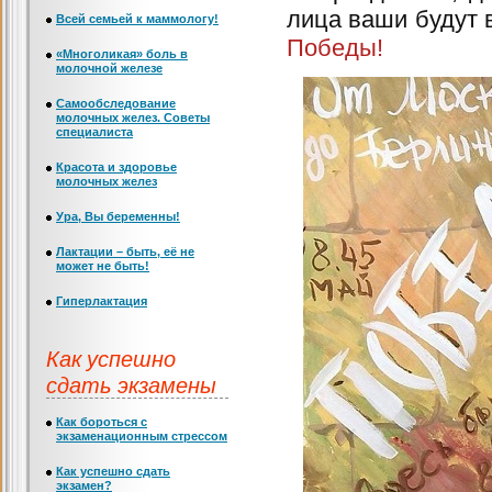
лица ваши будут в
Всей семьей к маммологу!
Победы!
«Многоликая» боль в
молочной железе
Самообследование
молочных желез. Советы
специалиста
Красота и здоровье
молочных желез
Ура, Вы беременны!
Лактации – быть, её не
может не быть!
Гиперлактация
Как успешно
сдать экзамены
Как бороться с
экзаменационным стрессом
Как успешно сдать
экзамен?