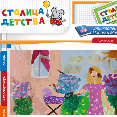
Энциклопед
Папам и Ма
Конкурсы