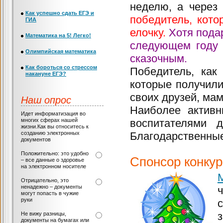
неделю, а чере
Как успешно сдать ЕГЭ и
победитель, кот
ГИА
елочку.
Хотя подар
Математика на 5! Легко!
следующем году 
Олимпийская математика
сказочным.
Как бороться со стрессом
Победитель, как
накануне ЕГЭ?
которые получил
своих друзей, мам
Наш опрос
Наиболее активн
Идет информатизация во
многих сферах нашей
воспитателями 
жизни.Как вы относитесь к
созданию электронных
Благодарственные
документов
Положительно: это удобно
Спонсор конкур
– все данные о здоровье
на электронном носителе
Отрицательно, это
ненадежно – документы
могут попасть в чужие
руки
Не вижу разницы,
документы на бумагах или