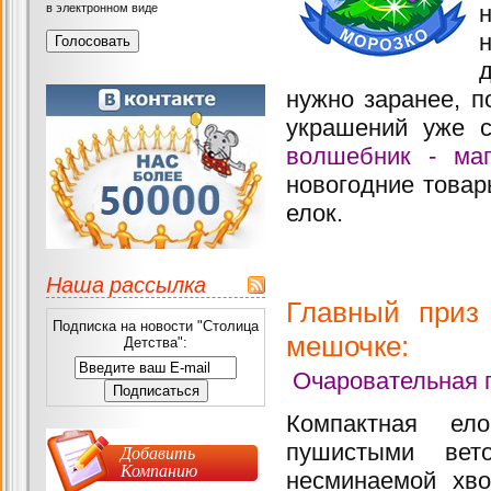
в электронном виде
нужно заранее, п
украшений уже 
волшебник - маг
новогодние товар
елок.
Наша рассылка
Главный приз
Подписка на новости "Столица
мешочке:
Детства":
Очаровательная 
Компактная е
пушистыми ве
Добавить
Компанию
несминаемой хво