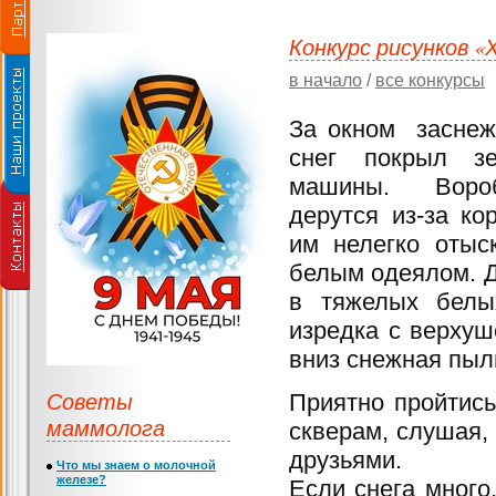
Конкурс рисунков «
в начало
/
все конкурсы
За окном заснеж
снег покрыл з
машины. Воро
дерутся из-за ко
им нелегко отыс
белым одеялом. Д
в тяжелых белы
изредка с верхуш
вниз снежная пыл
Советы
Приятно пройтись
маммолога
скверам, слушая, 
друзьями.
Что мы знаем о молочной
железе?
Если снега много,