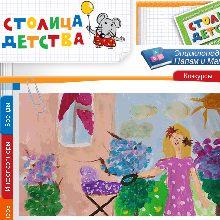
Энциклопед
Папам и Ма
Конкурсы