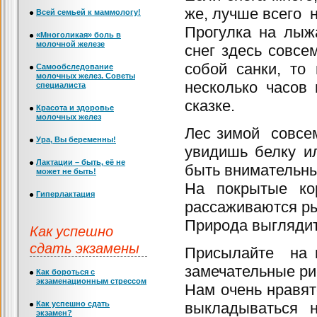
же, лучше всего 
Всей семьей к маммологу!
Прогулка на лыж
«Многоликая» боль в
молочной железе
снег здесь совсем
собой санки, то
Самообследование
молочных желез. Советы
несколько часов 
специалиста
сказке.
Красота и здоровье
молочных желез
Лес зимой совсем
Ура, Вы беременны!
увидишь белку и
Лактации – быть, её не
быть внимательн
может не быть!
На покрытые ко
Гиперлактация
рассаживаются р
Природа выглядит
Как успешно
сдать экзамены
Присылайте на
замечательные ри
Как бороться с
экзаменационным стрессом
Нам очень нравят
Как успешно сдать
выкладываться 
экзамен?