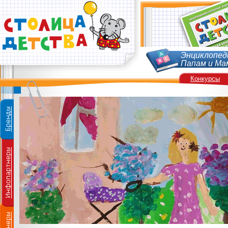
Энциклопед
Папам и Ма
Конкурсы