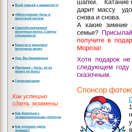
шапки. Катание н
Всей семьей к маммологу!
дарит массу удо
«Многоликая» боль в
снова и снова.
молочной железе
А какие зимние
Самообследование
семье?
Присылай
молочных желез. Советы
специалиста
получите в пода
Красота и здоровье
Мороза!
молочных желез
Хотя подарок не
Ура, Вы беременны!
следующем году 
Лактации – быть, её не
может не быть!
сказочным.
Гиперлактация
Спонсор фоток
Как успешно
сдать экзамены
Как бороться с
экзаменационным стрессом
Как успешно сдать
экзамен?