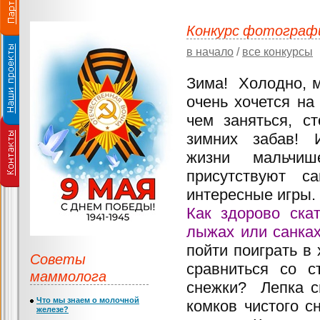
Конкурс фотографи
в начало
/
все конкурсы
Зима! Холодно, м
очень хочется на
чем заняться, ст
зимних забав! 
жизни мальчиш
присутствуют с
интересные игры.
Как здорово скат
лыжах или санках
пойти поиграть в
Советы
сравниться со с
маммолога
снежки? Лепка с
Что мы знаем о молочной
комков чистого с
железе?