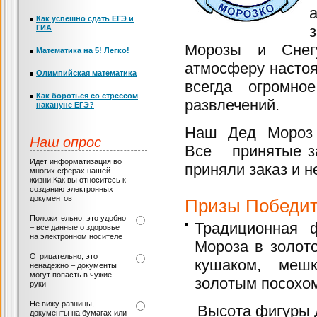
Как успешно сдать ЕГЭ и
ГИА
Морозы и Снег
Математика на 5! Легко!
атмосферу настоя
Олимпийская математика
всегда огромно
Как бороться со стрессом
развлечений.
накануне ЕГЭ?
Наш Дед Мороз о
Наш опрос
Все принятые за
Идет информатизация во
приняли заказ и н
многих сферах нашей
жизни.Как вы относитесь к
созданию электронных
документов
Призы Победит
Положительно: это удобно
Традиционная 
– все данные о здоровье
на электронном носителе
Мороза в золото
Отрицательно, это
кушаком, меш
ненадежно – документы
могут попасть в чужие
золотым посохо
руки
Не вижу разницы,
Высота фигуры Д
документы на бумагах или