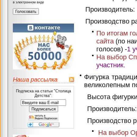
в электронном виде
Производитель: N
Производство ра
По итогам г
сайта
(по на
голосов) -
1 у
На выбор Сп
участник.
Фигурка традиц
Наша рассылка
великолепным по
Подписка на статьи "Столица
Высота фигурки 
Детства":
Производитель: N
Производство ра
На выбор Ор