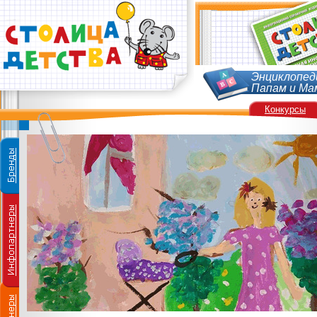
Энциклопед
Папам и Ма
Конкурсы