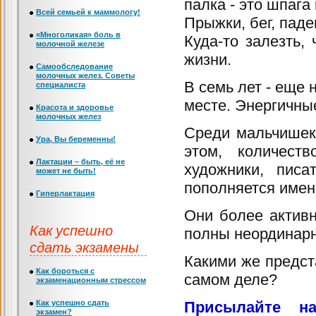
палка - это шпага
Всей семьей к маммологу!
Прыжки, бег, пад
«Многоликая» боль в
Куда-то залезть,
молочной железе
жизни.
Самообследование
молочных желез. Советы
В семь лет - еще
специалиста
месте. Энергичны
Красота и здоровье
молочных желез
Среди мальчишек
Ура, Вы беременны!
этом, количест
Лактации – быть, её не
художники, писа
может не быть!
пополняется именн
Гиперлактация
Они более актив
Как успешно
полны неординарн
сдать экзамены
Какими же предст
Как бороться с
самом деле?
экзаменационным стрессом
Как успешно сдать
Присылайте н
экзамен?