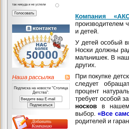
так никуда и не успели
Компания «АК
производителем ч
и детей.
У детей особый в
Носки должны рад
мальчишек. В наше
других.
При покупке детс
Наша рассылка
следует обраща
Подписка на новости "Столица
процент натурал
Детства":
требует особой з
носков
в нашем 
выбор.
«Все сам
родителей и гаран
Добавить
Компанию