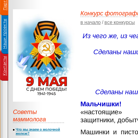
Конкурс фотографи
в начало
/
все конкурсы
Из чего же, из че
Сделаны наш
Сделаны наш
Мальчишки!
Б
Советы
«настоящие»
маммолога
защитники, добыт
Что мы знаем о молочной
Машинки и писто
железе?