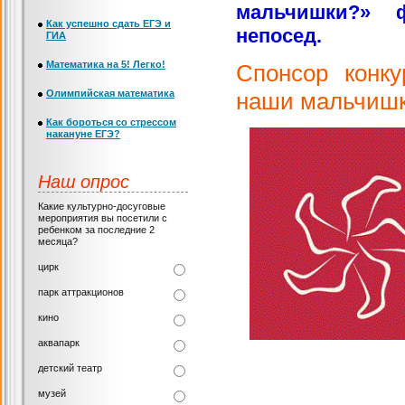
мальчишки?» 
Как успешно сдать ЕГЭ и
непосед.
ГИА
Математика на 5! Легко!
Спонсор конк
Олимпийская математика
наши мальчишк
Как бороться со стрессом
накануне ЕГЭ?
Наш опрос
Какие культурно-досуговые
мероприятия вы посетили с
ребенком за последние 2
месяца?
цирк
парк аттракционов
кино
аквапарк
детский театр
музей