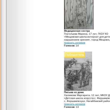
Медицинская сестра
Глагольева Марина, 17 лет, ГКОУ КО
«Мещовская школа-интернат для дете
нарушением зрения», город Мещовск,
Калужская область, воспитатель: Шил
показать целиком
Татьяна Анатольевна Рисунок выполн
Голосов:
14
карандашом
Письма из дома
Халимова Маргарита, 12 лет, МКОУ 
«Детская школа искусств с. Фершампе
с. Фершампенуаз, Нагайбакский райо
Челябинская область, преподаватель:
показать целиком
Григорьева Юлия Николаевна Летчики
Голосов:
13
получили письма от родных. Военный