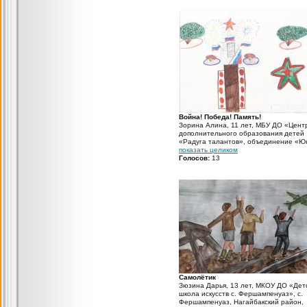
аэродром где взлетают самолеты на
опасные задания.
Война! Победа! Память!
Зорина Алина, 11 лет, МБУ ДО «Цент
дополнительного образования детей
«Радуга талантов», объединение «Ю
краевед», село Хандагатай, Тарбагат
показать целиком
район, Республика Бурятия, педагог
Голосов:
13
дополнительного образования: Китае
Ольга Анатольевна номинация "Юны
художник"
Самолётик
Зюзина Дарья, 13 лет, МКОУ ДО «Дет
школа искусств с. Фершампенуаз», с.
Фершампенуаз, Нагайбакский район,