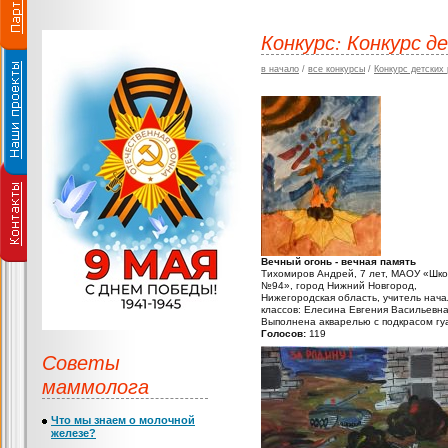
Конкурс: Конкурс д
в начало
/
все конкурсы
/
Конкурс детских
Вечный огонь - вечная память
Тихомиров Андрей, 7 лет, МАОУ «Шк
№94», город Нижний Новгород,
Нижегородская область, учитель нач
классов: Елесина Евгения Васильевн
Выполнена акварелью с подкрасом г
Голосов:
119
Советы
маммолога
Что мы знаем о молочной
железе?