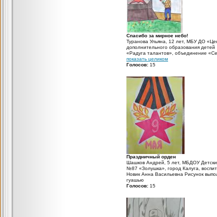
Спасибо за мирное небо!
Туранова Ульяна, 12 лет, МБУ ДО «Це
дополнительного образования детей
«Радуга талантов», объединение «С
мое, село родное», село Барыкино-К
показать целиком
Тарбагатайский район, Республика Бу
Голосов:
15
педагог дополнительного образовани
Китаева Ольга Анатольевна номинац
"юный художник"
Праздничный орден
Шашков Андрей, 5 лет, МБДОУ Детски
№87 «Золушка», город Калуга, воспит
Новик Анна Васильевна Рисунок выпо
гуашью
Голосов:
15