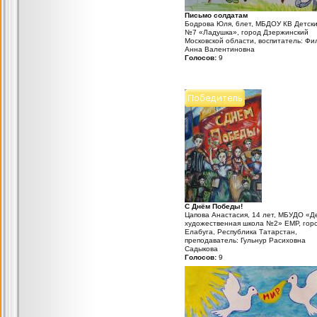
Письмо солдатам
Бодрова Юля, 6лет, МБДОУ КВ Детски
№7 «Ладушка», город Дзержинский
Московской области, воспитатель: Фи
Анна Валентиновна
Голосов:
9
С Днём Победы!
Цапова Анастасия, 14 лет, МБУДО «Д
художественная школа №2» ЕМР, гор
Елабуга, Республика Татарстан,
преподаватель: Гульнур Расиховна
Садыкова
Голосов:
9