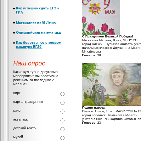
Как успешно сдать ЕГЭ и
ГИА
Математика на 5! Легко!
Олимпийская математика
С Праздником Великой Победы!
Мясникова Милана, 8 лет, МБОУ СОШ
Как бороться со стрессом
город Алексин, Тульская область, учи
накануне ЕГЭ?
начальных классов: Дружинина Мари
Михайловна
Голосов:
38
Наш опрос
Какие культурно-досуговые
мероприятия вы посетили с
ребенком за последние 2
месяца?
цирк
парк аттракционов
Подвиг народа
кино
Пшоняк Алиса, 8 лет, МАОУ СОШ №13
город Тобольск, Тюменская область,
учитель: Пшоняк Людмила Октавьяно
аквапарк
Голосов:
23
детский театр
музей