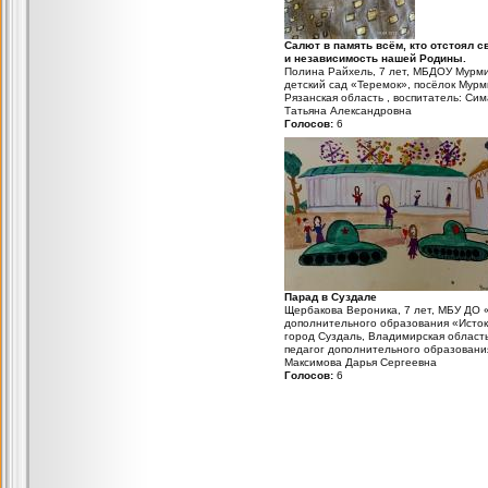
Салют в память всём, кто отстоял с
и независимость нашей Родины.
Полина Райхель, 7 лет, МБДОУ Мурм
детский сад «Теремок», посёлок Мурм
Рязанская область , воспитатель: Си
Татьяна Александровна
Голосов:
6
Парад в Суздале
Щербакова Вероника, 7 лет, МБУ ДО 
дополнительного образования «Исток
город Суздаль, Владимирская область
педагог дополнительного образовани
Максимова Дарья Сергеевна
Голосов:
6