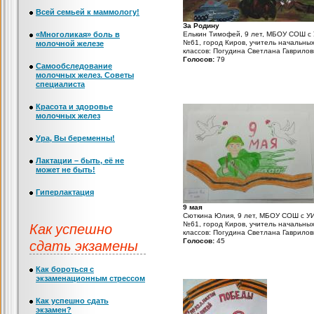
Всей семьей к маммологу!
За Родину
«Многоликая» боль в
Елькин Тимофей, 9 лет, МБОУ СОШ с
№61, город Киров, учитель начальны
молочной железе
классов: Погудина Светлана Гаврило
Голосов:
79
Самообследование
молочных желез. Советы
специалиста
Красота и здоровье
молочных желез
Ура, Вы беременны!
Лактации – быть, её не
может не быть!
Гиперлактация
9 мая
Сюткина Юлия, 9 лет, МБОУ СОШ с У
Как успешно
№61, город Киров, учитель начальны
классов: Погудина Светлана Гаврило
сдать экзамены
Голосов:
45
Как бороться с
экзаменационным стрессом
Как успешно сдать
экзамен?