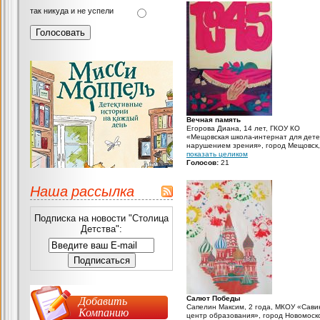
так никуда и не успели
Вечная память
Егорова Диана, 14 лет, ГКОУ КО
«Мещовская школа-интернат для дете
нарушением зрения», город Мещовск,
Калужская область, воспитатель: Шил
показать целиком
Татьяна Анатольевна Рисунок выполн
Голосов:
21
гуашью
Наша рассылка
Подписка на новости "Столица
Детства":
Добавить
Салют Победы
Сапелин Максим, 2 года, МКОУ «Сави
Компанию
центр образования», город Новомоско