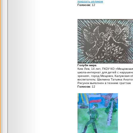
Челябинская область, преподаватель:
показать целиком
Григорьева Юлия Николаевна В само
Голосов:
12
сложное время мальчишки остаются
мальчишками. Самолётик взлетел у б
авиаторов.
Голуби мира
Ким Лев, 14 лет, ГКОУ КО «Мещовская
школа-интернат для детей с наруше
зрения», город Мещовск, Калужская о
воспитатель: Шилкина Татьяна Анато
Рисунок выполнен в технике граттаж
Голосов:
12