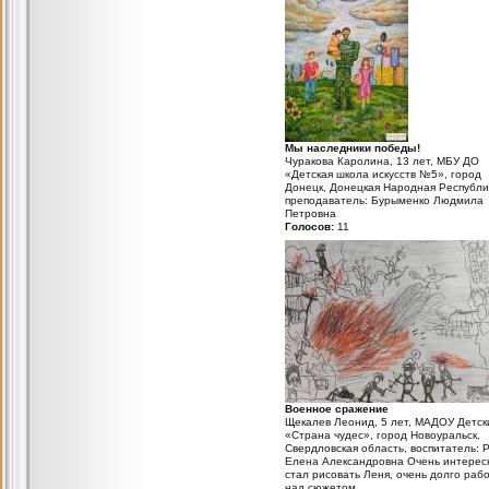
Мы наследники победы!
Чуракова Каролина, 13 лет, МБУ ДО
«Детская школа искусств №5», город
Донецк, Донецкая Народная Республи
преподаватель: Бурыменко Людмила
Петровна
Голосов:
11
Военное сражение
Щекалев Леонид, 5 лет, МАДОУ Детск
«Страна чудес», город Новоуральск,
Свердловская область, воспитатель:
Елена Александровна Очень интерес
стал рисовать Леня, очень долго раб
над сюжетом