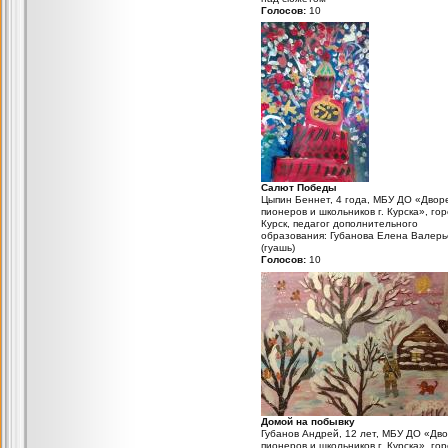
Голосов:
10
Салют Победы
Цыпин Беннет, 4 года, МБУ ДО «Двор
пионеров и школьников г. Курска», го
Курск, педагог дополнительного
образования: Губанова Елена Валерь
(гуашь)
Голосов:
10
Домой на побывку
Губанов Андрей, 12 лет, МБУ ДО «Дв
пионеров и школьников г. Курска», го