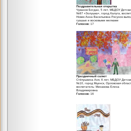
Поздравительная открытка
Чуканов Богдан, 5 лет, МБДОУ Детски
№87 «Золушка», город Калуга, воспит
Новик Анна Васильевна Рисунок выпо
гуашью и восковыми мелками
Голосов:
17
Праздничный салют
Стёпушкина Аня, 6 лет, МБДОУ Детск
№10, город Мценск, Орловская област
воспитатель: Минакова Елена
Владимировна
Голосов:
16