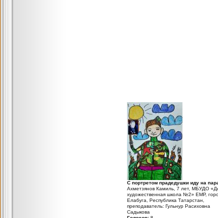
С портретом прадедушки иду на пар
Ахметзянов Камиль, 7 лет, МБУДО «Д
художественная школа №2» ЕМР, гор
Елабуга, Республика Татарстан,
преподаватель: Гульнур Расиховна
Садыкова
Голосов:
8