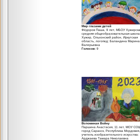
Мир глазами детей
Фёдоров Паша, 9 лет, МБОУ Хужирск
средняя общеобразовательная школа,
Хужир, Ольхонский район, Иркутская
область, логопед: Баландина Марина
Валерьевна
Голосов:
9
Вспоминая Войну
Паршина Анастасия, 11 лет, МОУ СО
город Саранск, Республика Мордовия,
учитель изобразительного искусства:
Арджаева Тамара Николаевна