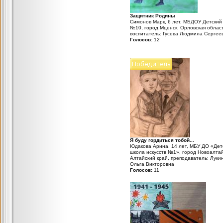
Защитник Родины
Симонов Марк, 6 лет, МБДОУ Детский
№10, город Мценск, Орловская област
воспитатель: Гусева Людмила Сергее
Голосов:
12
Я буду гордиться тобой...
Юдакова Арина, 14 лет, МБУ ДО «Дет
школа искусств №1», город Новоалтай
Алтайский край, преподаватель: Луки
Ольга Викторовна
Голосов:
11