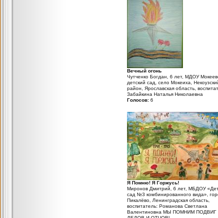
Вечный огонь
Чутченко Богдан, 6 лет, МДОУ Мокеев
детский сад, село Мокеиха, Некоузски
район, Ярославская область, воспита
Забайкина Наталья Николаевна
Голосов:
6
Я Помню! Я Горжусь!
Миронов Дмитрий, 6 лет, МБДОУ «Де
сад №3 комбинированного вида», гор
Пикалёво, Ленинградская область,
воспитатель: Романова Светлана
Валентиновна МЫ ПОМНИМ ПОДВИГ
ДЕДОВ И ОТЦОВ!