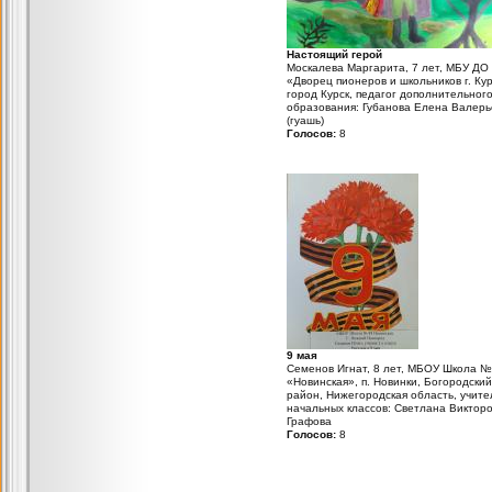
Настоящий герой
Москалева Маргарита, 7 лет, МБУ ДО
«Дворец пионеров и школьников г. Кур
город Курск, педагог дополнительног
образования: Губанова Елена Валерь
(гуашь)
Голосов:
8
9 мая
Семенов Игнат, 8 лет, МБОУ Школа 
«Новинская», п. Новинки, Богородский
район, Нижегородская область, учите
начальных классов: Светлана Виктор
Графова
Голосов:
8