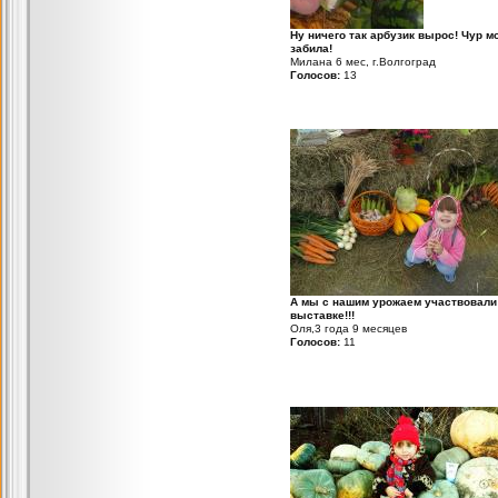
Ну ничего так арбузик вырос! Чур м
забила!
Милана 6 мес, г.Волгоград
Голосов:
13
А мы с нашим урожаем участвовали
выставке!!!
Оля,3 года 9 месяцев
Голосов:
11