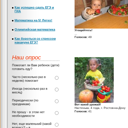
Как успешно сдать ЕГЭ и
ГИА
Математика на 5! Легко!
Олимпийская математика
Угощайтесь!
...
Голосов:
49
Как бороться со стрессом
накануне ЕГЭ?
Наш опрос
Помогает ли Вам ребенок (дети)
готовить еду?
Часто (несколько раз в
неделю) помогает
Иногда (несколько раз в
месяц)
Периодически (по
праздникам)
Вот какой урожай!
Настенька, 4 года, г. Ростов-на-Дону
Голосов:
41
Не прошу - в этом нет
необходимости
Нет, еще маленький (какой
возраст? – в