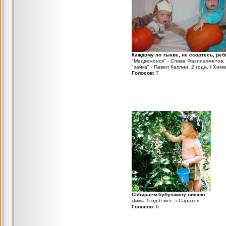
Каждому по тыкве, не ссортесь, ребя
"Медвежонок" - Слава Фазлиахметов,
"зайка" - Павел Каплин, 2 года, г.Химк
Голосов:
7
Собираем бубушкину вишню
Дима 1год 6 мес. г.Саратов
Голосов:
6