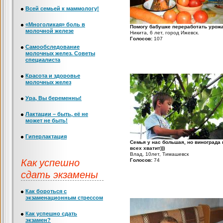
Всей семьей к маммологу!
«Многоликая» боль в
Помогу бабушке переработать урожа
молочной железе
Никита, 6 лет, город Ижевск.
Голосов:
107
Самообследование
молочных желез. Советы
специалиста
Красота и здоровье
молочных желез
Ура, Вы беременны!
Лактации – быть, её не
может не быть!
Гиперлактация
Семья у нас большая, но винограда 
всех хватит)))
Влад, 10лет, Тимашевск
Как успешно
Голосов:
74
сдать экзамены
Как бороться с
экзаменационным стрессом
Как успешно сдать
экзамен?