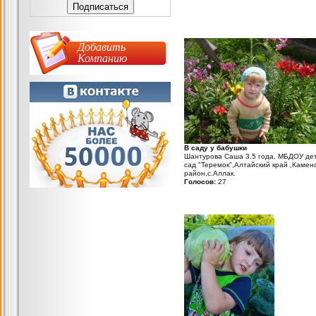
Добавить
Компанию
В саду у бабушки
Шантурова Саша 3.5 года, МБДОУ де
сад "Теремок",Алтайский край ,Камен
район,с.Аллак.
Голосов:
27