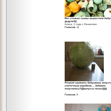
Вот столько тыквы вырастили бабу
дедулей))
Алиса, 2 года с.Ленинское
Голосов:
11
Решили сравнить бабушкину капуст
спичечным коробком.....Забавно
получилось!!))))капуста гигант))))))
...
Голосов:
9