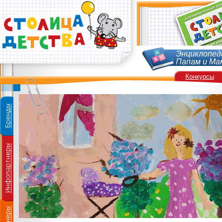
Энциклопед
Папам и Ма
Конкурсы