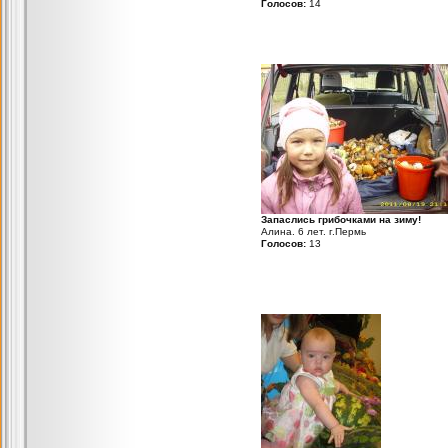
Голосов:
14
Запаслись грибочками на зиму!
Алина. 6 лет. г.Пермь
Голосов:
13