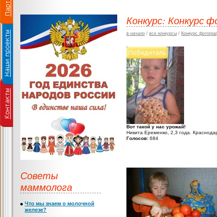
Конкурс: Конкурс 
в начало
/
все конкурсы
/
Конкурс фотогра
Вот такой у нас урожай!
Никита Еременко, 2,3 года. Краснода
Голосов:
684
Советы
маммолога
Что мы знаем о молочной
железе?