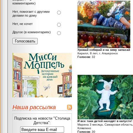
комментариях)
Нет, помогает с другими
делами по дому
Нет, не хочет
Другое (в комментариях)
Урожай собирай и на зиму запасай
Кирилл, 8 лет, г. Апшеронск
Голосов:
32
Наша рассылка
Подписка на новости "Столица
И все таки детей находят в капусте!
Детства":
Марина 3 месяца, Самарская область,
Клявлино
Голосов:
30