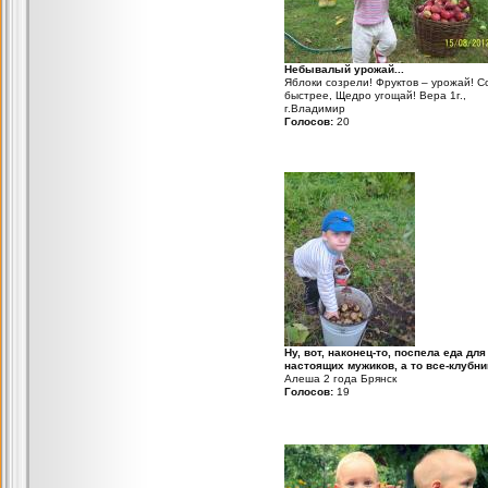
Небывалый урожай...
Яблоки созрели! Фруктов – урожай! 
быстрее, Щедро угощай! Вера 1г.,
г.Владимир
Голосов:
20
Ну, вот, наконец-то, поспела еда для
настоящих мужиков, а то все-клубник
Алеша 2 года Брянск
Голосов:
19