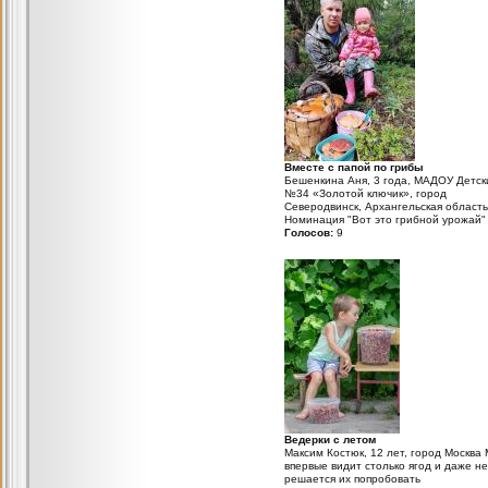
Вместе с папой по грибы
Бешенкина Аня, 3 года, МАДОУ Детск
№34 «Золотой ключик», город
Северодвинск, Архангельская область
Номинация "Вот это грибной урожай"
Голосов:
9
Ведерки с летом
Максим Костюк, 12 лет, город Москва
впервые видит столько ягод и даже не
решается их попробовать