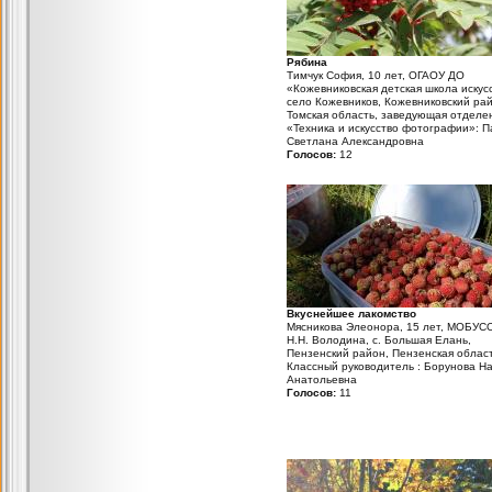
Рябина
Тимчук София, 10 лет, ОГАОУ ДО
«Кожевниковская детская школа искус
село Кожевников, Кожевниковский рай
Томская область, заведующая отделе
«Техника и искусство фотографии»: 
Светлана Александровна
Голосов:
12
Вкуснейшее лакомство
Мясникова Элеонора, 15 лет, МОБУС
Н.Н. Володина, с. Большая Елань,
Пензенский район, Пензенская област
Классный руководитель : Борунова Н
Анатольевна
Голосов:
11