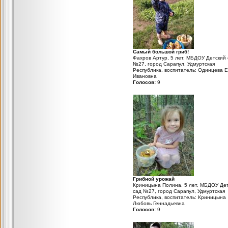
Самый большой гриб!
Фахров Артур, 5 лет, МБДОУ Детский 
№27, город Сарапул, Удмуртская
Республика, воспитатель: Одинцева 
Ивановна
Голосов:
9
Грибной урожай
Криницына Полина, 5 лет, МБДОУ Де
сад №27, город Сарапул, Удмуртская
Республика, воспитатель: Криницына
Любовь Геннадьевна
Голосов:
9