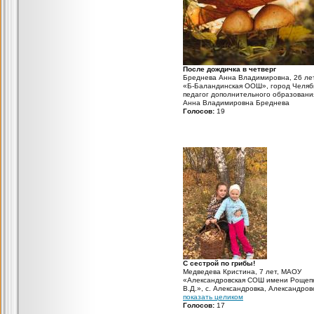
После дождичка в четверг
Бреднева Анна Владимировна, 26 ле
«Б-Баландинская ООШ», город Челяб
педагог дополнительного образовани
Анна Владимировна Бреднева
Голосов:
19
С сестрой по грибы!
Медведева Кристина, 7 лет, МАОУ
«Александровская СОШ имени Рощеп
В.Д.», с. Александровка, Александров
район, Оренбургская область, учител
показать целиком
начальных классов: Ленкова Татьяна
Голосов:
17
Николаевна Ходили с сестрой за гри