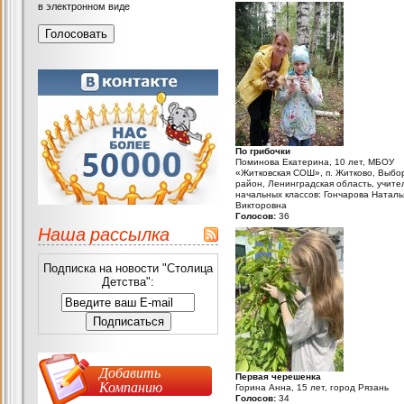
в электронном виде
По грибочки
Поминова Екатерина, 10 лет, МБОУ
«Житковская СОШ», п. Житково, Выбо
район, Ленинградская область, учите
начальных классов: Гончарова Наталь
Викторовна
Голосов:
36
Наша рассылка
Подписка на новости "Столица
Детства":
Добавить
Первая черешенка
Компанию
Горина Анна, 15 лет, город Рязань
Голосов:
34