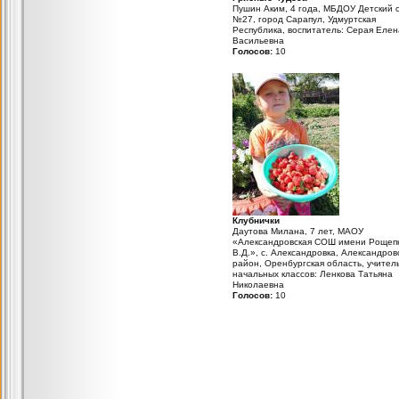
Пушин Аким, 4 года, МБДОУ Детский 
№27, город Сарапул, Удмуртская
Республика, воспитатель: Серая Елен
Васильевна
Голосов:
10
Клубнички
Даутова Милана, 7 лет, МАОУ
«Александровская СОШ имени Рощеп
В.Д.», с. Александровка, Александров
район, Оренбургская область, учител
начальных классов: Ленкова Татьяна
Николаевна
Голосов:
10