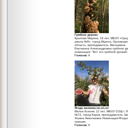
Грибное дерево
Крылова Марина, 16 лет, МБОУ «Сре
школа №8», город Мценск, Орловская
область, преподаватель: Матушкина
Екатерина Александровна грибное д
номинация: "Вот это грибной урожай.
Голосов:
6
Ягода малинка-оп,оп,оп
Малых Ксения, 12 лет, МБОУ СОШ с 
№74, город Киров, преподаватель: Ш
Ульяна Николаевна Номинация-Ягодн
лукошко
Голосов:
6