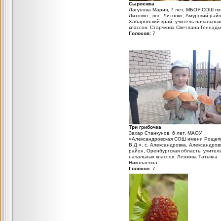
Сыроежка
Лагунова Мария, 7 лет, МБОУ СОШ по
Литовко , пос. Литовко, Амурский райо
Хабаровский край, учитель начальных
классов: Старчкова Светлана Геннадь
Голосов:
7
Три грибочка
Захар Станкунов, 6 лет, МАОУ
«Александровская СОШ имени Рощеп
В.Д.», с. Александровка, Александров
район, Оренбургская область, учител
начальных классов: Ленкова Татьяна
Николаевна
Голосов:
7