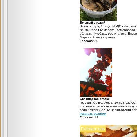
Богатый урожай
Вознюк Кира, 2 года, МБДОУ Детский
№194, город Кемерово, Кемеровская
область - Кузбасс, воспитатель: Евсе
Марина Александровна
Голосов:
20
Светящаяся ягодка
Горошников Всеволод, 10 лет, ОГАОУ
«Кожевниковская детская школа искус
село Кожевников, Кожевниковский рай
Томская область, заведующая отделе
показать целиком
«Техника и искусство фотографии»: 
Голосов:
19
Светлана Александровна