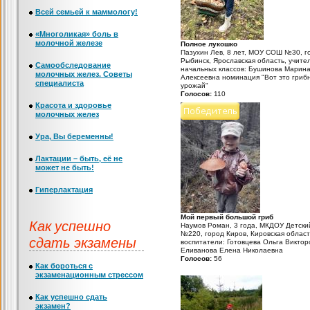
Всей семьей к маммологу!
«Многоликая» боль в
молочной железе
Полное лукошко
Пазухин Лев, 8 лет, МОУ СОШ №30, г
Рыбинск, Ярославская область, учите
Самообследование
начальных классов: Бушинова Марин
молочных желез. Советы
Алексеевна номинация "Вот это гриб
специалиста
урожай"
Голосов:
110
Красота и здоровье
молочных желез
Ура, Вы беременны!
Лактации – быть, её не
может не быть!
Гиперлактация
Мой первый большой гриб
Как успешно
Наумов Роман, 3 года, МКДОУ Детски
№220, город Киров, Кировская област
сдать экзамены
воспитатели: Готовцева Ольга Виктор
Еливанова Елена Николаевна
Голосов:
56
Как бороться с
экзаменационным стрессом
Как успешно сдать
экзамен?