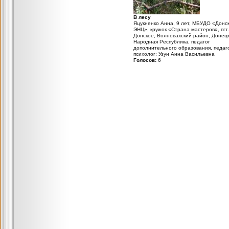
В лесу
Яцукненко Анна, 9 лет, МБУДО «Донс
ЭНЦ», кружок «Страна мастеров», пгт.
Донское, Волновахский район, Донец
Народная Республика, педагог
дополнительного образования, педаго
психолог: Узун Анна Васильевна
Голосов:
6