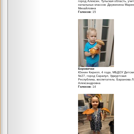
город Алексин, Тульская область, учи
начальных классов: Дружинина Мари
Михайловна
Голосов:
15
Боровички
Юхнин Кирилл, 4 года, МБДОУ Детски
№27, город Сарапул, Удмуртская
Республика, воспитатель: Баранова 
Александровна
Голосов:
14