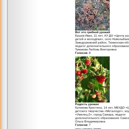
Вот это грибной урожай
Ершов Иван, 11 лет, АУ ДО «Центр ра
детей и молодёжи», село Новолыбаев
Заводоуковский район, Тюменская обл
педагог дополнительного образовани
Тумакова Любовь Викторовна
Голосов:
8
Радость урожая
Куликова Кристина, 14 лет, МБУДО «
детского творчества «Металлург», кл
«Умелец-2», город Самара, педагог
дополнительного образования: Самс
Ольга Владимировна
Голосов:
7