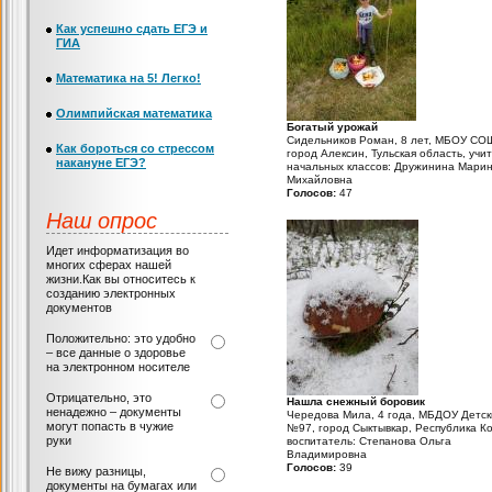
Как успешно сдать ЕГЭ и
ГИА
Математика на 5! Легко!
Олимпийская математика
Богатый урожай
Сидельников Роман, 8 лет, МБОУ СО
Как бороться со стрессом
город Алексин, Тульская область, учи
накануне ЕГЭ?
начальных классов: Дружинина Мари
Михайловна
Голосов:
47
Наш опрос
Идет информатизация во
многих сферах нашей
жизни.Как вы относитесь к
созданию электронных
документов
Положительно: это удобно
– все данные о здоровье
на электронном носителе
Отрицательно, это
Нашла снежный боровик
ненадежно – документы
Чередова Мила, 4 года, МБДОУ Детск
могут попасть в чужие
№97, город Сыктывкар, Республика К
руки
воспитатель: Степанова Ольга
Владимировна
Голосов:
39
Не вижу разницы,
документы на бумагах или