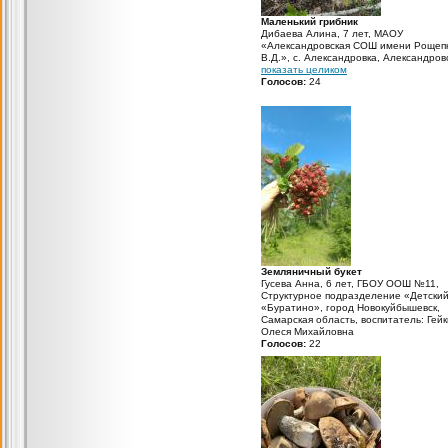
Маленький грибник
Дибаева Алина, 7 лет, МАОУ
«Александровская СОШ имени Рощеп
В.Д.», с. Александровка, Александров
район, Оренбургская область, учител
показать целиком
начальных классов: Ленкова Татьяна
Голосов:
24
Николаевна Собирать грибы, это оче
здорово!
Земляничный букет
Гусева Анна, 6 лет, ГБОУ ООШ №11,
Структурное подразделение «Детский
«Буратино», город Новокуйбышевск,
Самарская область, воспитатель: Гей
Олеся Михайловна
Голосов:
22