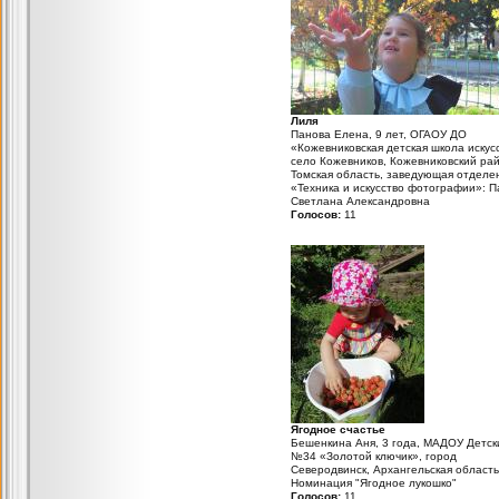
Лиля
Панова Елена, 9 лет, ОГАОУ ДО
«Кожевниковская детская школа искус
село Кожевников, Кожевниковский рай
Томская область, заведующая отделе
«Техника и искусство фотографии»: 
Светлана Александровна
Голосов:
11
Ягодное счастье
Бешенкина Аня, 3 года, МАДОУ Детск
№34 «Золотой ключик», город
Северодвинск, Архангельская область
Номинация "Ягодное лукошко"
Голосов:
11