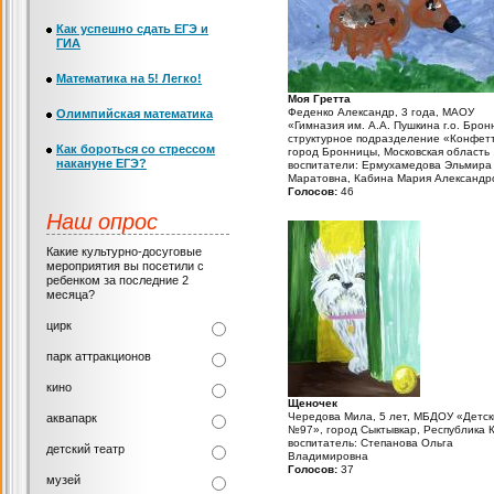
Как успешно сдать ЕГЭ и
ГИА
Математика на 5! Легко!
Моя Гретта
Феденко Александр, 3 года, МАОУ
Олимпийская математика
«Гимназия им. А.А. Пушкина г.о. Бро
структурное подразделение «Конфет
Как бороться со стрессом
город Бронницы, Московская область 
накануне ЕГЭ?
воспитатели: Ермухамедова Эльмира
Маратовна, Кабина Мария Александр
Голосов:
46
Наш опрос
Какие культурно-досуговые
мероприятия вы посетили с
ребенком за последние 2
месяца?
цирк
парк аттракционов
кино
Щеночек
Чередова Мила, 5 лет, МБДОУ «Детск
аквапарк
№97», город Сыктывкар, Республика 
воспитатель: Степанова Ольга
детский театр
Владимировна
Голосов:
37
музей