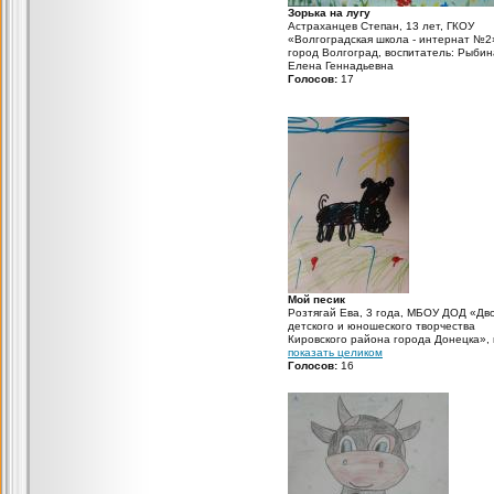
Зорька на лугу
Астраханцев Степан, 13 лет, ГКОУ
«Волгоградская школа - интернат №2
город Волгоград, воспитатель: Рыбин
Елена Геннадьевна
Голосов:
17
Мой песик
Розтягай Ева, 3 года, МБОУ ДОД «Дв
детского и юношеского творчества
Кировского района города Донецка»,
Донецк, Донецкая Народная Республи
показать целиком
педагог дополнительного образовани
Голосов:
16
Дзюбан Анатолий Николаевич Тузик