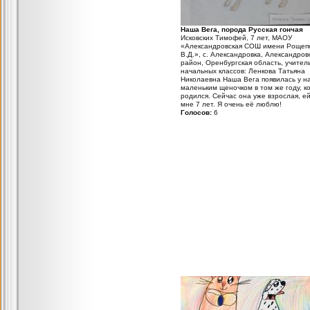
Наша Вега, порода Русская гончая
Исковских Тимофей, 7 лет, МАОУ
«Александровская СОШ имени Рощеп
В.Д.», с. Александровка, Александров
район, Оренбургская область, учител
начальных классов: Ленкова Татьяна
Николаевна Наша Вега появилась у н
маленьким щеночком в том же году, ко
родился. Сейчас она уже взрослая, ей
мне 7 лет. Я очень её люблю!
Голосов:
6