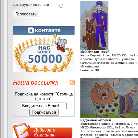
так никуда и не успели
Мой Мухтар -геоой
Котов Сергей, 9 лет, МБОУ СОШ №1, 
Алексин, Тульская область, учитель
начальных классов: Дружинина Мари
Михайловна
Голосов:
30
Наша рассылка
Подписка на новости "Столица
Детства":
Радужный котофей
Золотарева Полина Викторовна, 7 лет
МКОУ Лиманская СОШ №1, п. Лиман,
Добавить
Астраханская область, учитель начал
Компанию
классов: Горюнова Татьяна Фёдоровн