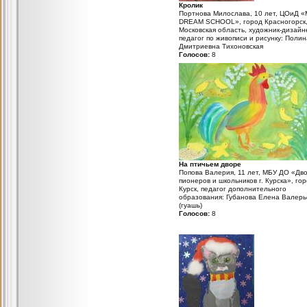
Кролик
Портнова Милослава, 10 лет, ЦОиД 
DREAM SCHOOL», город Красногорск
Московская область, художник-дизайн
педагог по живописи и рисунку: Полин
Дмитриевна Тихоновская
Голосов:
8
На птичьем дворе
Попова Валерия, 11 лет, МБУ ДО «Дв
пионеров и школьников г. Курска», го
Курск, педагог дополнительного
образования: Губанова Елена Валерь
(гуашь)
Голосов:
8