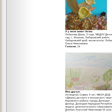
А у меня живет белка
Лобанова Даша, 3 года, МБДОУ Детс
сад, с. Ильинка, Хабаровский район,
Хабаровский край, воспитатель: Лоба
Ольга Николаевна
Голосов:
14
Мои друзья
Антищенко София, 6 лет, МБОУ ДОД
«Дворец детского и юношеского твор
Кировского района города Донецка»,
Донецк, Донецкая Народная Республи
педагог дополнительного образовани
Дзюбан Анатолий Николаевич В селе