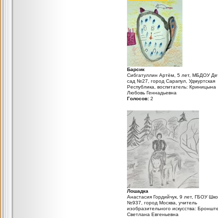
Барсик
Сибгатуллин Артём, 5 лет, МБДОУ Де
сад №27, город Сарапул, Удмуртская
Республика, воспитатель: Криницына
Любовь Геннадьевна
Голосов:
2
Лошадка
Анастасия Гордийчук, 9 лет, ГБОУ Шк
№937, город Москва, учитель
изобразительного искусства: Броншт
Светлана Евгеньевна