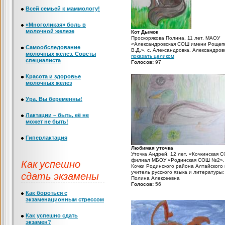
Всей семьей к маммологу!
«Многоликая» боль в
молочной железе
Кот Дымок
Проскорякова Полина, 11 лет, МАОУ
«Александровская СОШ имени Рощеп
Самообследование
В.Д.», с. Александровка, Александров
молочных желез. Советы
район, Оренбургская область, учител
показать целиком
специалиста
изобразительного искусства: Беляков
Голосов:
97
Лилия Владимировна
Красота и здоровье
молочных желез
Ура, Вы беременны!
Лактации – быть, её не
может не быть!
Гиперлактация
Любимая уточка
Уточка Андрей, 12 лет, «Кочкинская 
Как успешно
филиал МБОУ «Родинская СОШ №2»,
Кочки Родинского района Алтайского 
сдать экзамены
учитель русского языка и литературы:
Полина Алексеевна
Голосов:
56
Как бороться с
экзаменационным стрессом
Как успешно сдать
экзамен?