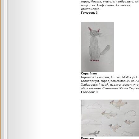
город Москва, учитель изобразительн
искусства: Сафронова Антонина
Дмитриевна
Голосов:
3
Серый кот
Горчаков Тимофей, 10 лет, МБОУ ДО
Кванториум, город Комсомольск-на-А
Хабаровский край, педагог дополните
образования: Степанова Юлия Серге
Голосов:
3
Попугаи