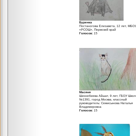
Буренка
Постаногова Елизавета, 12 лет, МБО
«РСОШ», Пермский край
Голосов:
15
Масяня
Шихнебиева Айшат, 9 лет, ГБОУ Школ
№1391, город Москва, классный
руководитель: Семисынова Наталья
Владимировна
Голосов:
15