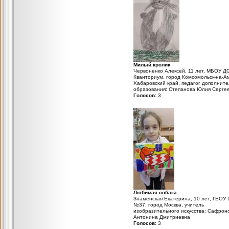
Милый кролик
Червоненко Алексей, 11 лет, МБОУ Д
Кванториум, город Комсомольск-на-А
Хабаровский край, педагог дополните
образования: Степанова Юлия Серге
Голосов:
3
Любимая собака
Знаменская Екатерина, 10 лет, ГБОУ
№37, город Москва, учитель
изобразительного искусства: Сафрон
Антонина Дмитриевна
Голосов:
3