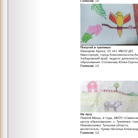
Голосов:
14
Попугай в тропиках
Юрищева Арина, 10 лет, МБОУ ДО
Кванториум, город Комсомольск-на-А
Хабаровский край, педагог дополните
образования: Степанова Юлия Серге
Голосов:
13
На лугу
Павлов Миша, 4 года, МКОУ «Савинск
центр образования», с. Гремячее, гор
Новомосковск, Тульская область,
воспитатель: Чуева Наталья Алексан
Голосов:
13