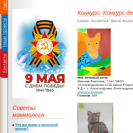
Конкурс: Конкурс 
в начало
/
все конкурсы
/
Конкурс детског
Мой любимый котик
Иванова Вероника, 7 лет, МАОУ
«Александровская СОШ имени Рощеп
В.Д.», с. Александровка, Александров
район, Оренбургская область, учител
показать целиком
начальных классов: Ленкова Татьяна
Голосов:
339
Николаевна
Советы
маммолога
Что мы знаем о молочной
железе?