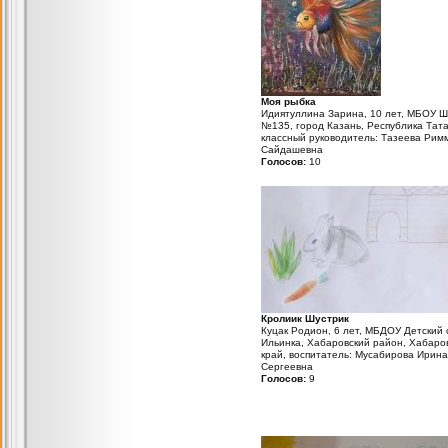
Моя рыбка
Идиятуллина Зарина, 10 лет, МБОУ Ш
№135, город Казань, Республика Тата
классный руководитель: Тазеева Рим
Сайдашевна
Голосов:
10
Кролиик Шустрик
Куцак Родион, 6 лет, МБДОУ Детский с
Ильинка, Хабаровский район, Хабаро
край, воспитатель: Мусабирова Ирина
Сергеевна
Голосов:
9