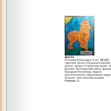
Дружок
Логачёва Александра, 9 лет, МБУДО
«Донской эколого-натуралистический
центр», кружок «Страна мастеров», пг
Донское, Волновахский район, Донец
Народная Республика, педагог
дополнительного образования, педаго
психолог: Узун Анна Васильевна
Голосов:
12