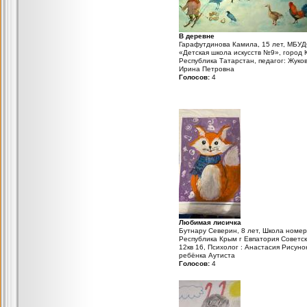
В деревне
Гарафутдинова Камила, 15 лет, МБУ
«Детская школа искусств №9», город 
Республика Татарстан, педагог: Жуко
Ирина Петровна
Голосов:
4
Любимая лисичка
Бутнару Северин, 8 лет, Школа номер
Республика Крым г Евпатория Советс
12кв 16, Психолог : Анастасия Рисуно
ребёнка Аутиста
Голосов:
4