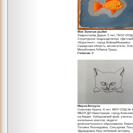
Моя Золотая рыбкп
Лаврентьева Дарья, 5 лет, ГБОУ ООШ
Структурное подразделение «Детский
«Буратино», город Новокуйбышевск,
Самарская область, воспитатель: Оле
Михайловна Гейкина Гуашь.
Голосов:
8
Мяуси-Котауси
Соколова Арина, 9 лет, МОУ СОШ № 4
МБОУ ДО Кванториум, город Комсомо
на-Амуре, Хабаровский край, учитель
начальных классов, педагог
дополнительного образования: Кирил
Татьяна Леонидовна, Слесарева Тать
Эдуардовна Наш любимый питомец.