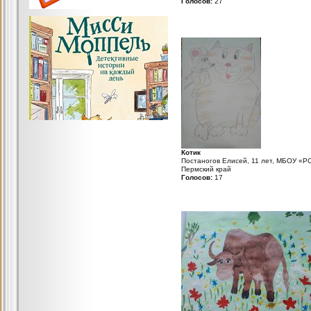
Голосов:
27
Котик
Постаногов Елисей, 11 лет, МБОУ «
Пермский край
Голосов:
17