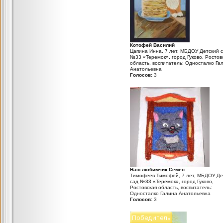
Котофей Василий
Цапина Инна, 7 лет, МБДОУ Детский 
№33 «Теремок», город Гуково, Ростов
область, воспитатель: Односталко Га
Анатольевна
Голосов:
3
Наш любимчик Семен
Тимофеев Тимофей, 7 лет, МБДОУ Де
сад №33 «Теремок», город Гуково,
Ростовская область, воспитатель:
Односталко Галина Анатольевна
Голосов:
3