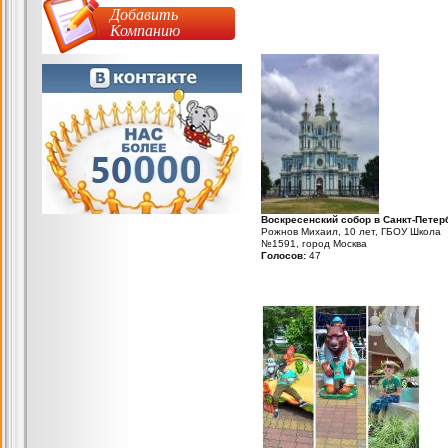
Добавить
Компанию
Воскресенский собор в Санкт-Петер
Рожнов Михаил, 10 лет, ГБОУ Школа
№1591, город Москва
Голосов:
47