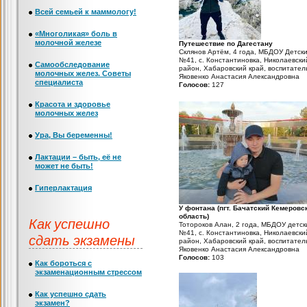
Всей семьей к маммологу!
«Многоликая» боль в
молочной железе
Путешествие по Дагестану
Склянов Артём, 4 года, МБДОУ Детск
№41, с. Константиновка, Николаевски
Самообследование
район, Хабаровский край, воспитател
молочных желез. Советы
Яковенко Анастасия Александровна
специалиста
Голосов:
127
Красота и здоровье
молочных желез
Ура, Вы беременны!
Лактации – быть, её не
может не быть!
Гиперлактация
У фонтана (пгт. Бачатский Кемеровс
область)
Как успешно
Тотороков Алан, 2 года, МБДОУ детск
№41, с. Константиновка, Николаевски
сдать экзамены
район, Хабаровский край, воспитател
Яковенко Анастасия Александровна
Голосов:
103
Как бороться с
экзаменационным стрессом
Как успешно сдать
экзамен?