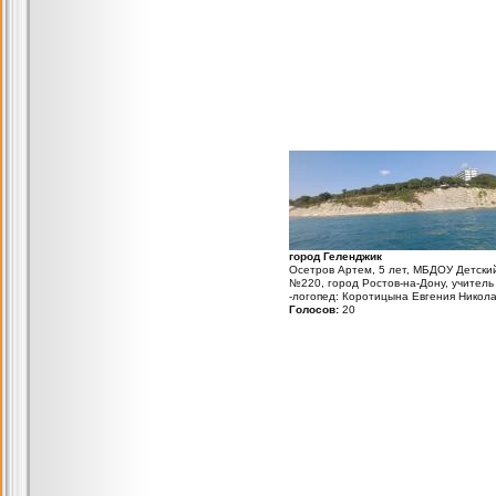
город Геленджик
Осетров Артем, 5 лет, МБДОУ Детски
№220, город Ростов-на-Дону, учитель
-логопед: Коротицына Евгения Никол
Голосов:
20