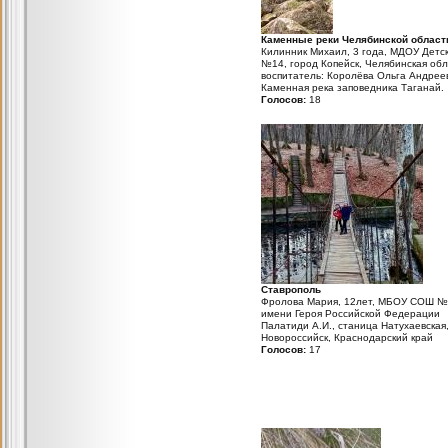
Каменные реки Челябинской област
Килинник Михаил, 3 года, МДОУ Детс
№14, город Копейск, Челябинская обл
воспитатель: Королëва Ольга Андрее
Каменная река заповедника Таганай.
Голосов:
18
Ставрополь
Фролова Мария, 12лет, МБОУ СОШ 
имени Героя Российской Федерации
Палатиди А.И., станица Натухаевская
Новороссийск, Краснодарский край
Голосов:
17