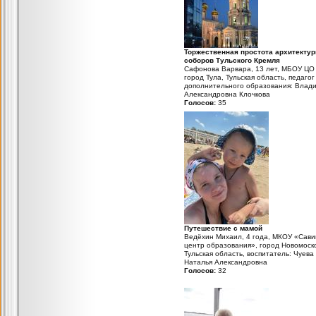
Торжественная простота архитекту
соборов Тульского Кремля
Сафонова Варвара, 13 лет, МБОУ ЦО
город Тула, Тульская область, педагог
дополнительного образования: Влад
Александровна Клочкова
Голосов:
35
Путешествие с мамой
Ведёхин Михаил, 4 года, МКОУ «Сави
центр образования», город Новомоско
Тульская область, воспитатель: Чуева
Наталья Александровна
Голосов:
32