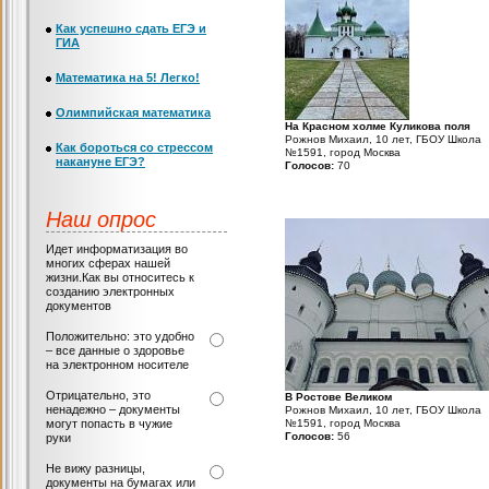
Как успешно сдать ЕГЭ и
ГИА
Математика на 5! Легко!
Олимпийская математика
На Красном холме Куликова поля
Рожнов Михаил, 10 лет, ГБОУ Школа
Как бороться со стрессом
№1591, город Москва
накануне ЕГЭ?
Голосов:
70
Наш опрос
Идет информатизация во
многих сферах нашей
жизни.Как вы относитесь к
созданию электронных
документов
Положительно: это удобно
– все данные о здоровье
на электронном носителе
Отрицательно, это
В Ростове Великом
ненадежно – документы
Рожнов Михаил, 10 лет, ГБОУ Школа
могут попасть в чужие
№1591, город Москва
Голосов:
56
руки
Не вижу разницы,
документы на бумагах или