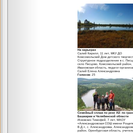
На карьерах
Салий Кирилл, 11 лет, МКУ ДО
Комсомольский Дом детского творчест
Структурное подразделение в с. Писц
село Писцово, Комсомольский район,
Ивановская область, педагог-организ
Салий Елена Александровна
Голосов:
25
Семейный сплав по реке Ай: по гра
Башкирии и Челябинской области
Исковских Тимофей, 7 лет, МАОУ
«Александровская СОШ имени Рощеп
В.Д.», с. Александровка, Александров
район, Оренбургская область, учител