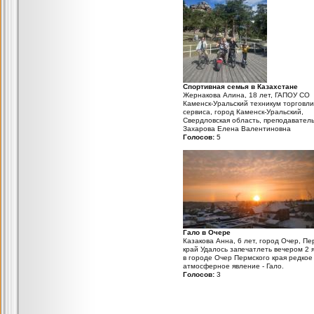
Спортивная семья в Казахстане
Жернакова Алина, 18 лет, ГАПОУ СО
Каменск-Уральский техникум торговли
сервиса, город Каменск-Уральский,
Свердловская область, преподаватель
Захарова Елена Валентиновна
Голосов:
5
Гало в Очере
Казакова Анна, 6 лет, город Очер, Пе
край Удалось запечатлеть вечером 2 
в городе Очер Пермского края редкое
атмосферное явление - Гало.
Голосов:
3