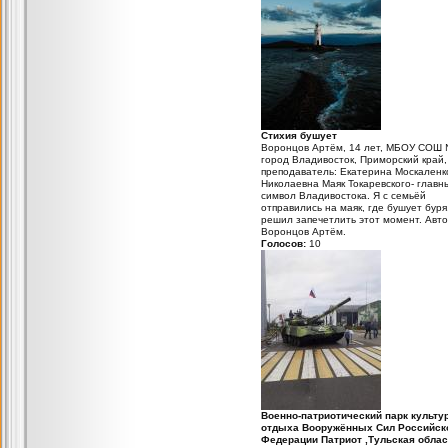
Стихия бушует
Воронцов Артём, 14 лет, МБОУ СОШ 
город Владивосток, Приморский край,
преподаватель: Екатерина Москаленк
Николаевна Маяк Токаревского- главн
символ Владивостока. Я с семьёй
отправились на маяк, где бушует буря,
решил запечетлить этот момент. Авто
Воронцов Артём.
Голосов:
10
Военно-патриотический парк культу
отдыха Вооружённых Сил Российск
Федерации Патриот ,Тульская облас