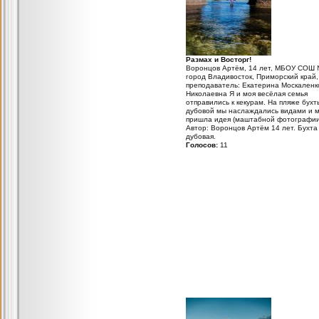
Размах и Восторг!
Воронцов Артём, 14 лет, МБОУ СОШ 
город Владивосток, Приморский край,
преподаватель: Екатерина Москаленк
Николаевна Я и моя весёлая семья
отправились к кекурам. На пляже бухт
дубовой мы наслаждались видами и 
пришла идея (маштабной фотографии
Автор: Воронцов Артём 14 лет. Бухта
дубовая.
Голосов:
11