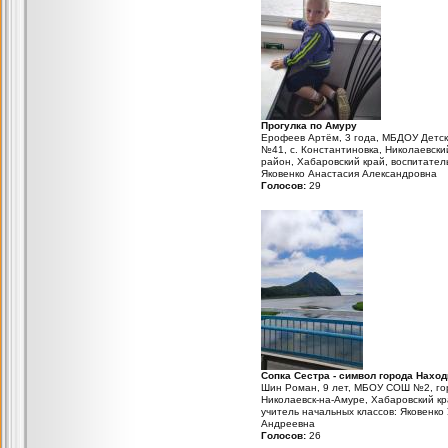
Прогулка по Амуру
Ерофеев Артём, 3 года, МБДОУ Детск
№41, с. Константиновка, Николаевски
район, Хабаровский край, воспитател
Яковенко Анастасия Александровна
Голосов:
29
Сопка Сестра - символ города Наход
Шин Роман, 9 лет, МБОУ СОШ №2, го
Николаевск-на-Амуре, Хабаровский кр
учитель начальных классов: Яковенко
Андреевна
Голосов:
26