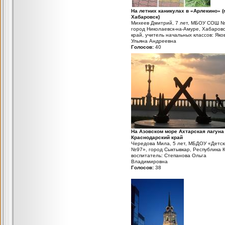
На летних каникулах в «Арлекино» (г
Хабаровск)
Михеев Дмитрий, 7 лет, МБОУ СОШ №
город Николаевск-на-Амуре, Хабаров
край, учитель начальных классов: Яко
Ульяна Андреевна
Голосов:
40
На Азовском море Ахтарская лагуна
Краснодарский край
Чередова Мила, 5 лет, МБДОУ «Детск
№97», город Сыктывкар, Республика 
воспитатель: Степанова Ольга
Владимировна
Голосов:
38