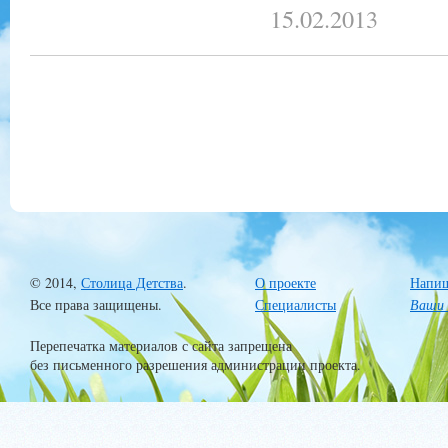
15.02.2013
© 2014,
Столица Детства
.
О проекте
Напиш
Все права защищены.
Специалисты
Ваши 
Перепечатка материалов с сайта запрещена
без письменного разрешения администрации проекта.