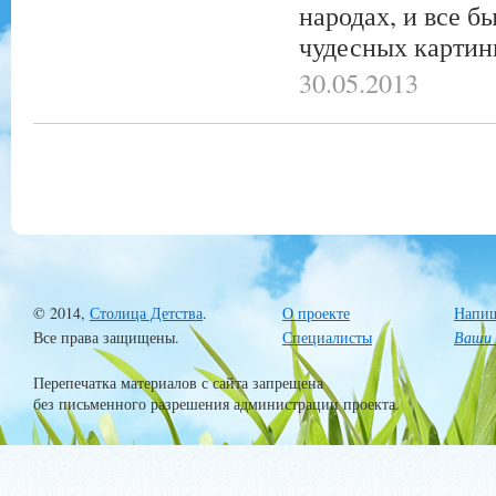
народах, и все б
чудесных картин
30.05.2013
© 2014,
Столица Детства
.
О проекте
Напиш
Все права защищены.
Специалисты
Ваши 
Перепечатка материалов с сайта запрещена
без письменного разрешения администрации проекта.