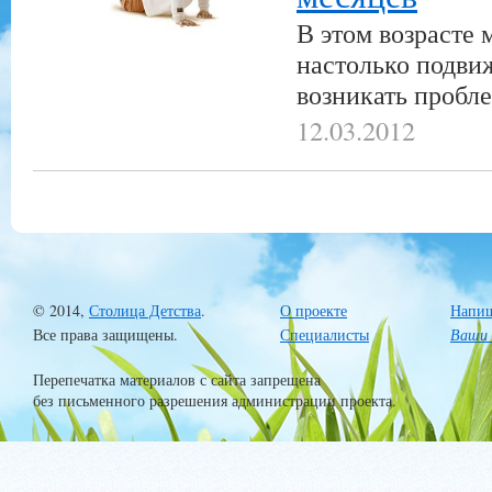
В этом возрасте
настолько подвиж
возникать пробл
12.03.2012
© 2014,
Столица Детства
.
О проекте
Напиш
Все права защищены.
Специалисты
Ваши 
Перепечатка материалов с сайта запрещена
без письменного разрешения администрации проекта.